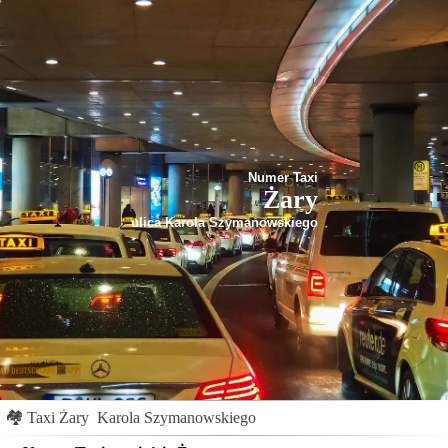
Numer Taxi
Żary
ulica Karola Szymanowskiego
🏘
Taxi Żary
Karola Szymanowskiego