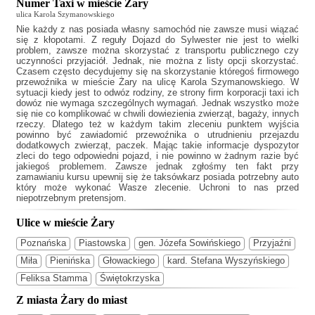
Numer Taxi w mieście Żary
ulica Karola Szymanowskiego
Nie każdy z nas posiada własny samochód nie zawsze musi wiązać
się z kłopotami. Z reguły
Dojazd do Sylwester
nie jest to wielki
problem, zawsze można skorzystać z transportu publicznego czy
uczynności przyjaciół. Jednak, nie można z listy opcji skorzystać.
Czasem często decydujemy się na skorzystanie któregoś firmowego
przewoźnika w mieście Żary na ulicę Karola Szymanowskiego. W
sytuacji kiedy jest to odwóz rodziny, ze strony firm korporacji taxi ich
dowóz nie wymaga szczególnych wymagań. Jednak wszystko może
się nie co komplikować w chwili dowiezienia zwierząt, bagaży, innych
rzeczy. Dlatego też w każdym takim zleceniu punktem wyjścia
powinno być zawiadomić przewoźnika o utrudnieniu przejazdu
dodatkowych zwierząt, paczek. Mając takie informacje dyspozytor
zleci do tego odpowiedni pojazd, i nie powinno w żadnym razie być
jakiegoś problemem. Zawsze jednak zgłośmy ten fakt przy
zamawianiu kursu upewnij się że taksówkarz posiada potrzebny auto
który może wykonać Wasze zlecenie. Uchroni to nas przed
niepotrzebnym pretensjom.
Ulice w mieście Żary
Poznańska
Piastowska
gen. Józefa Sowińskiego
Przyjaźni
Miła
Pienińska
Głowackiego
kard. Stefana Wyszyńskiego
Feliksa Stamma
Świętokrzyska
Z miasta Żary do miast