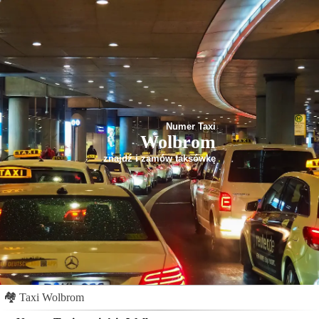
Numer Taxi
Wolbrom
znajdź i zamów taksówkę
🏘
Taxi Wolbrom