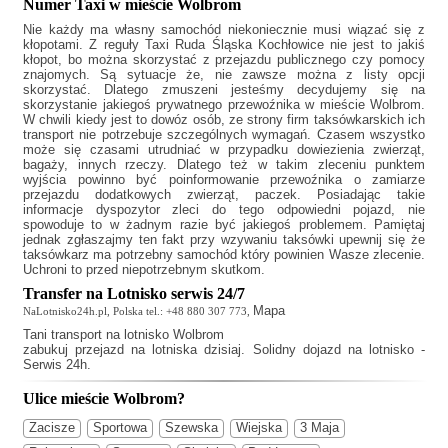
Numer Taxi w mieście Wolbrom
Nie każdy ma własny samochód niekoniecznie musi wiązać się z
kłopotami. Z reguły
Taxi Ruda Śląska Kochłowice
nie jest to jakiś
kłopot, bo można skorzystać z przejazdu publicznego czy pomocy
znajomych. Są sytuacje że, nie zawsze można z listy opcji
skorzystać. Dlatego zmuszeni jesteśmy decydujemy się na
skorzystanie jakiegoś prywatnego przewoźnika w mieście Wolbrom.
W chwili kiedy jest to dowóz osób, ze strony firm taksówkarskich ich
transport nie potrzebuje szczególnych wymagań. Czasem wszystko
może się czasami utrudniać w przypadku dowiezienia zwierząt,
bagaży, innych rzeczy. Dlatego też w takim zleceniu punktem
wyjścia powinno być poinformowanie przewoźnika o zamiarze
przejazdu dodatkowych zwierząt, paczek. Posiadając takie
informacje dyspozytor zleci do tego odpowiedni pojazd, nie
spowoduje to w żadnym razie być jakiegoś problemem. Pamiętaj
jednak zgłaszajmy ten fakt przy wzywaniu taksówki upewnij się że
taksówkarz ma potrzebny samochód który powinien Wasze zlecenie.
Uchroni to przed niepotrzebnym skutkom.
Transfer na Lotnisko serwis 24/7
Mapa
NaLotnisko24h.pl, Polska tel.: +48 880 307 773,
Tani
transport na lotnisko Wolbrom
zabukuj przejazd na lotniska dzisiaj. Solidny dojazd na lotnisko -
Serwis 24h.
Ulice mieście Wolbrom?
Zacisze
Sportowa
Szewska
Wiejska
3 Maja