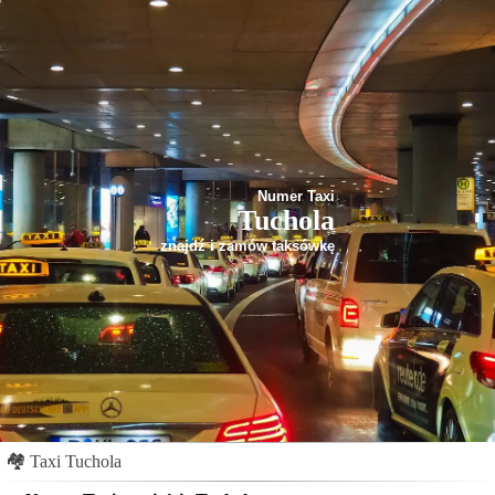
Numer Taxi
Tuchola
znajdź i zamów taksówkę
🏘
Taxi Tuchola