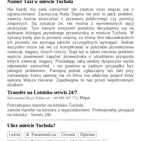
Numer Taxi w mieście Tuchola
Nie każdy ma swój samochód nie zawsze musi wiązać się z
ograniczeniami. Zazwyczaj
Ruda Śląska
nie jest to jakiś problem,
zawsze można skorzystać z przewozu publicznego czy pomocy
znajomych. Są sytuacje że, nie można z wymienionych opcji
skorzystać. Tym samym zmuszeni jesteśmy decydujemy się na
wybranie któregoś prywatnego przewoźnika w mieście Tuchola. W
sytuacji kiedy jest to przewóz rodziny, ze strony firm taksówkarskich
ich przewóz nie wymaga jakichś szczególnych wymagań. Jednak
wszystko może się nie co komplikować w potrzebie przewiezienia
zwierząt, bagaży, innych rzeczy. Stąd też w takim zleceniu punktem
wyjścia powinieneś zapytać przewoźnika o utrudnieniu przejazdu
innych zwierząt, bagaży. Posiadając taką wiedzę dyspozytor wyśle
odpowiedni samochód, i nie powinno w żadnym przypadku być
jakiegoś problemem. Pamiętaj jednak zgłaszajmy ten fakt przy
zamawianiu kursu upewnij się że firma ma właściwy pojazd który
wykona Wasze zlecenie. Zapobiegnie to nas przed niepotrzebnym
skutkom.
Transfer na Lotnisko serwis 24/7
Mapa
NaLotnisko24h.pl, Polska tel.: +48 880 307 773,
Potrzebujesz
transfer na lotnisko Tuchola
zamów transfer na lotniska z wyprzedzeniem. Profesjonalny przejazd
na lotnisko - Serwis 24h.
Ulice mieście Tuchola?
Leśna
dr. Karasiewicza
Cisowa
Dębowa