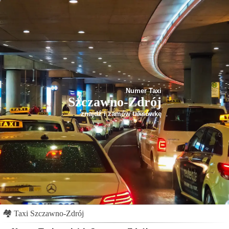
Numer Taxi
Szczawno-Zdrój
znajdź i zamów taksówkę
🏘
Taxi Szczawno-Zdrój