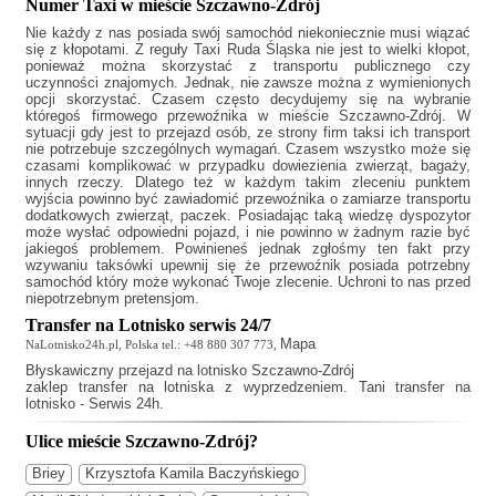
Numer Taxi w mieście Szczawno-Zdrój
Nie każdy z nas posiada swój samochód niekoniecznie musi wiązać
się z kłopotami. Z reguły
Taxi Ruda Śląska
nie jest to wielki kłopot,
ponieważ można skorzystać z transportu publicznego czy
uczynności znajomych. Jednak, nie zawsze można z wymienionych
opcji skorzystać. Czasem często decydujemy się na wybranie
któregoś firmowego przewoźnika w mieście Szczawno-Zdrój. W
sytuacji gdy jest to przejazd osób, ze strony firm taksi ich transport
nie potrzebuje szczególnych wymagań. Czasem wszystko może się
czasami komplikować w przypadku dowiezienia zwierząt, bagaży,
innych rzeczy. Dlatego też w każdym takim zleceniu punktem
wyjścia powinno być zawiadomić przewoźnika o zamiarze transportu
dodatkowych zwierząt, paczek. Posiadając taką wiedzę dyspozytor
może wysłać odpowiedni pojazd, i nie powinno w żadnym razie być
jakiegoś problemem. Powinieneś jednak zgłośmy ten fakt przy
wzywaniu taksówki upewnij się że przewoźnik posiada potrzebny
samochód który może wykonać Twoje zlecenie. Uchroni to nas przed
niepotrzebnym pretensjom.
Transfer na Lotnisko serwis 24/7
Mapa
NaLotnisko24h.pl, Polska tel.: +48 880 307 773,
Błyskawiczny
przejazd na lotnisko Szczawno-Zdrój
zaklep transfer na lotniska z wyprzedzeniem. Tani transfer na
lotnisko - Serwis 24h.
Ulice mieście Szczawno-Zdrój?
Briey
Krzysztofa Kamila Baczyńskiego