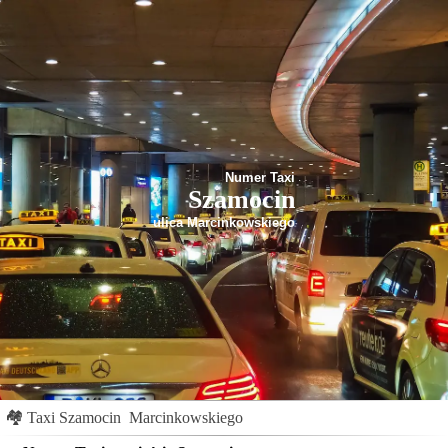
Numer Taxi
Szamocin
ulica Marcinkowskiego
🏘
Taxi Szamocin
Marcinkowskiego