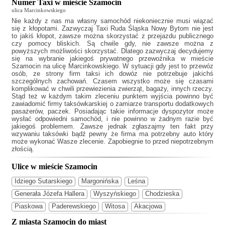
Numer Taxi w mieście Szamocin
ulica Marcinkowskiego
Nie każdy z nas ma własny samochód niekoniecznie musi wiązać
się z kłopotami. Zazwyczaj
Taxi Ruda Śląska Nowy Bytom
nie jest
to jakiś kłopot, zawsze można skorzystać z przejazdu publicznego
czy pomocy bliskich. Są chwile gdy, nie zawsze można z
powyższych możliwości skorzystać. Dlatego zazwyczaj decydujemy
się na wybranie jakiegoś prywatnego przewoźnika w mieście
Szamocin na ulicę Marcinkowskiego. W sytuacji gdy jest to przewóz
osób, ze strony firm taksi ich dowóz nie potrzebuje jakichś
szczególnych zachowań. Czasem wszystko może się czasami
komplikować w chwili przewiezienia zwierząt, bagaży, innych rzeczy.
Stąd też w każdym takim zleceniu punktem wyjścia powinno być
zawiadomić firmy taksówkarskiej o zamiarze transportu dodatkowych
pasażerów, paczek. Posiadając takie informacje dyspozytor może
wysłać odpowiedni samochód, i nie powinno w żadnym razie być
jakiegoś problemem. Zawsze jednak zgłaszajmy ten fakt przy
wzywaniu taksówki bądź pewny że firma ma potrzebny auto który
może wykonać Wasze zlecenie. Zapobiegnie to przed niepotrzebnym
złością.
Ulice w mieście Szamocin
Idziego Sutarskiego
Margonińska
Leśna
Generała Józefa Hallera
Wyszyńskiego
Chodzieska
Piaskowa
Paderewskiego
Witosa
Akacjowa
Z miasta Szamocin do miast