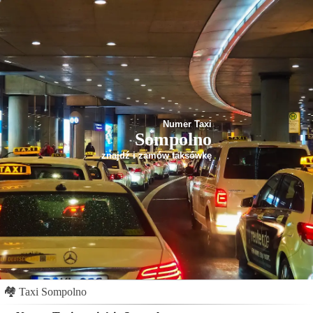
Numer Taxi
Sompolno
znajdź i zamów taksówkę
🏘
Taxi Sompolno