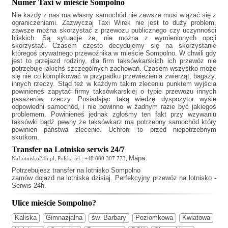
Numer Taxi w mieście Sompolno
Nie każdy z nas ma własny samochód nie zawsze musi wiązać się z
ograniczeniami. Zazwyczaj
Taxi Wirek
nie jest to duży problem,
zawsze można skorzystać z przewozu publicznego czy uczynności
bliskich. Są sytuacje że, nie można z wymienionych opcji
skorzystać. Czasem często decydujemy się na skorzystanie
któregoś prywatnego przewoźnika w mieście Sompolno. W chwili gdy
jest to przejazd rodziny, dla firm taksówkarskich ich przewóz nie
potrzebuje jakichś szczególnych zachowań. Czasem wszystko może
się nie co komplikować w przypadku przewiezienia zwierząt, bagaży,
innych rzeczy. Stąd też w każdym takim zleceniu punktem wyjścia
powinieneś zapytać firmy taksówkarskiej o typie przewozu innych
pasażerów, rzeczy. Posiadając taką wiedzę dyspozytor wyśle
odpowiedni samochód, i nie powinno w żadnym razie być jakiegoś
problemem. Powinieneś jednak zgłośmy ten fakt przy wzywaniu
taksówki bądź pewny że taksówkarz ma potrzebny samochód który
powinien państwa zlecenie. Uchroni to przed niepotrzebnym
skutkom.
Transfer na Lotnisko serwis 24/7
Mapa
NaLotnisko24h.pl, Polska tel.: +48 880 307 773,
Potrzebujesz
transfer na lotnisko Sompolno
zamów dojazd na lotniska dzisiaj. Perfekcyjny przewóz na lotnisko -
Serwis 24h.
Ulice mieście Sompolno?
Kaliska
Gimnazjalna
św. Barbary
Poziomkowa
Kwiatowa