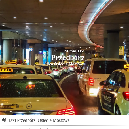
Numer Taxi
Przedbórz
ulica Osiedle Mostowa
🏘
Taxi Przedbórz
Osiedle Mostowa