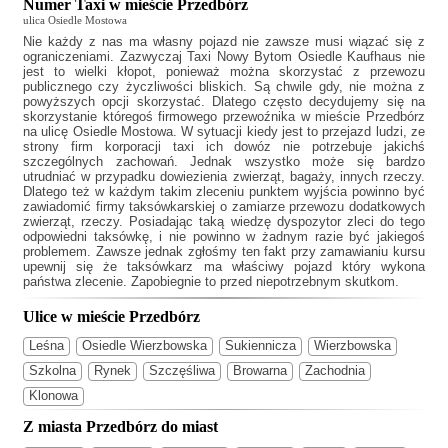
Numer Taxi w mieście Przedbórz
ulica Osiedle Mostowa
Nie każdy z nas ma własny pojazd nie zawsze musi wiązać się z
ograniczeniami. Zazwyczaj
Taxi Nowy Bytom Osiedle Kaufhaus
nie
jest to wielki kłopot, ponieważ można skorzystać z przewozu
publicznego czy życzliwości bliskich. Są chwile gdy, nie można z
powyższych opcji skorzystać. Dlatego często decydujemy się na
skorzystanie któregoś firmowego przewoźnika w mieście Przedbórz
na ulicę Osiedle Mostowa. W sytuacji kiedy jest to przejazd ludzi, ze
strony firm korporacji taxi ich dowóz nie potrzebuje jakichś
szczególnych zachowań. Jednak wszystko może się bardzo
utrudniać w przypadku dowiezienia zwierząt, bagaży, innych rzeczy.
Dlatego też w każdym takim zleceniu punktem wyjścia powinno być
zawiadomić firmy taksówkarskiej o zamiarze przewozu dodatkowych
zwierząt, rzeczy. Posiadając taką wiedzę dyspozytor zleci do tego
odpowiedni taksówkę, i nie powinno w żadnym razie być jakiegoś
problemem. Zawsze jednak zgłośmy ten fakt przy zamawianiu kursu
upewnij się że taksówkarz ma właściwy pojazd który wykona
państwa zlecenie. Zapobiegnie to przed niepotrzebnym skutkom.
Ulice w mieście Przedbórz
Leśna
Osiedle Wierzbowska
Sukiennicza
Wierzbowska
Szkolna
Rynek
Szczęśliwa
Browarna
Zachodnia
Klonowa
Z miasta Przedbórz do miast