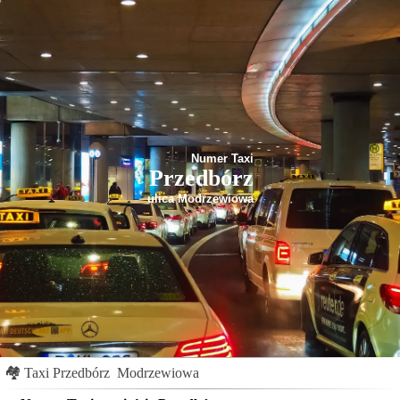
Numer Taxi
Przedbórz
ulica Modrzewiowa
🏘
Taxi Przedbórz
Modrzewiowa