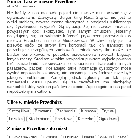
Numer Taxi w mieście Przedbórz
ulica Modrzewiowa
Nie każdy z nas ma swój pojazd nie zawsze musi wiązać się z
ograniczeniami. Zazwyczaj
Burger King Ruda Śląska
nie jest to
wielki problem, zawsze można skorzystać z przejazdu publicznego
czy życzliwości przyjaciół. Są sytuacje że, nie zawsze można z
powyższych opcji skorzystać. Tym samym zmuszeni jesteśmy
decydujemy się na wybranie któregoś prywatnego przewoźnika w
mieście Przedbórz na ulicę Modrzewiowa. W chwili gdy jest to
przewóz osób, ze strony firm korporacji taxi ich transport nie
potrzebuje szczególnych zachowań. Jednak wszystko może się
bardzo komplikować w potrzebie przewiezienia zwierząt, bagaży,
innych rzeczy. Stąd też w takim przypadku punktem wyjścia powinno
być zawiadomić taksówkarza o utrudnieniu transportu innych
pasażerów, paczek. Posiadając takie informacje dyspozytor może
wysłać odpowiedni taksówkę, nie spowoduje to w żadnym razie być
jakiegoś problemem. Pamiętaj jednak zgłośmy ten fakt przy
zamawianiu kursu upewnij się że taksówkarz ma niezbędny
samochód który wykona państwa zlecenie. Zapobiegnie to nas przed
niepotrzebnym skutkom.
Ulice w mieście Przedbórz
Szczęśliwa
Browarna
Zachodnia
Klonowa
Trytwa
Łazicka
Stodolniana
Pocztowa
Kielecka
Ogrodowa
Z miasta Przedbórz do miast
Piwniczna-Zdrój
Cybinka
Lubliniec
Nekla
Wieluń
Łazy