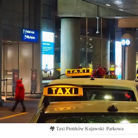
🏘
Taxi Piotrków Kujawski
Parkowa