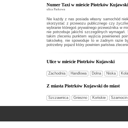
Numer Taxi w mieście Piotrków Kujawsk
ulica Parkowa
Nie każdy z nas posiada własny samochód niek
skorzystać z przewozu publicznego czy życzli
wybranie któregoś prywatnego przewoźnika w mieś
nie potrzebuje jakichś szczególnych wymagań. 
takim zleceniu punktem wyjścia powinieneś poi
taksówkę, nie spowoduje to w żadnym razie b
potrzebny pojazd który powinien państwa zleceni
Ulice w mieście Piotrków Kujawski
Zachodnia
Handlowa
Dolna
Niska
Kol
Z miasta Piotrków Kujawski do miast
Szczawnica
Gniezno
Końskie
Szamocin