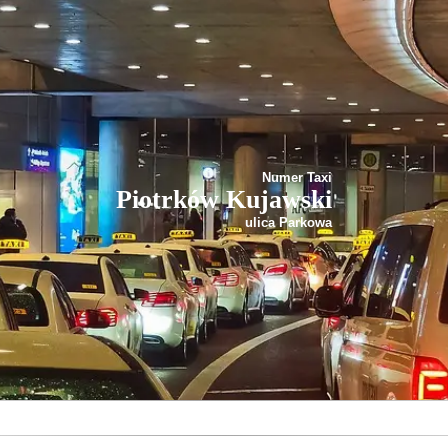
Numer Taxi
Piotrków Kujawski
ulica Parkowa