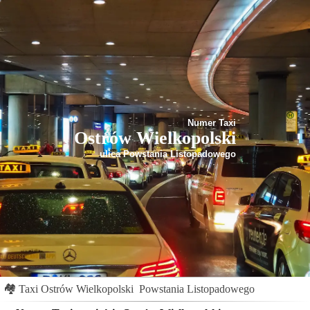
Numer Taxi
Ostrów Wielkopolski
ulica Powstania Listopadowego
🏘
Taxi Ostrów Wielkopolski
Powstania Listopadowego