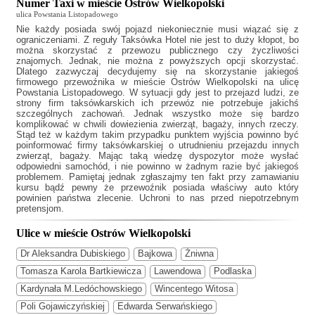
Numer Taxi w mieście Ostrów Wielkopolski
ulica Powstania Listopadowego
Nie każdy posiada swój pojazd niekoniecznie musi wiązać się z
ograniczeniami. Z reguły
Taksówka Hotel
nie jest to duży kłopot, bo
można skorzystać z przewozu publicznego czy życzliwości
znajomych. Jednak, nie można z powyższych opcji skorzystać.
Dlatego zazwyczaj decydujemy się na skorzystanie jakiegoś
firmowego przewoźnika w mieście Ostrów Wielkopolski na ulicę
Powstania Listopadowego. W sytuacji gdy jest to przejazd ludzi, ze
strony firm taksówkarskich ich przewóz nie potrzebuje jakichś
szczególnych zachowań. Jednak wszystko może się bardzo
komplikować w chwili dowiezienia zwierząt, bagaży, innych rzeczy.
Stąd też w każdym takim przypadku punktem wyjścia powinno być
poinformować firmy taksówkarskiej o utrudnieniu przejazdu innych
zwierząt, bagaży. Mając taką wiedzę dyspozytor może wysłać
odpowiedni samochód, i nie powinno w żadnym razie być jakiegoś
problemem. Pamiętaj jednak zgłaszajmy ten fakt przy zamawianiu
kursu bądź pewny że przewoźnik posiada właściwy auto który
powinien państwa zlecenie. Uchroni to nas przed niepotrzebnym
pretensjom.
Ulice w mieście Ostrów Wielkopolski
Dr Aleksandra Dubiskiego
Bajkowa
Żniwna
Tomasza Karola Bartkiewicza
Lawendowa
Podlaska
Kardynała M.Ledóchowskiego
Wincentego Witosa
Poli Gojawiczyńskiej
Edwarda Serwańskiego