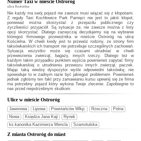
Numer Taxi w mieście Ostroróg
ulica Kościelna
Nie każdy ma swój pojazd nie zawsze musi wiązać się z kłopotami.
Z reguły
Taxi Kochłowice Park Pamięci
nie jest to jakiś kłopot,
ponieważ można skorzystać z przejazdu publicznego czy
życzliwości przyjaciół. Są sytuacje że, nie zawsze można z listy
opcji skorzystać. Dlatego zazwyczaj decydujemy się na wybranie
któregoś firmowego przewoźnika w mieście Ostroróg na ulicę
Kościelna. W chwili kiedy jest to przewóz rodziny, ze strony firm
taksówkarskich ich transport nie potrzebuje szczególnych zachowań.
Sytuacja wszystko może się czasami utrudniać w chwili
przewiezienia zwierząt, bagaży, innych rzeczy. Dlatego też w
każdym takim przypadku punktem wyjścia powinieneś zapytać firmy
taksówkarskiej o utrudnieniu przewozu innych zwierząt, paczek.
Mając taką wiedzę dyspozytor wyśle odpowiedni taksówkę, nie
spowoduje to w żadnym razie być jakiegoś problemem. Powinieneś
jednak zgłośmy ten fakt przy zamawianiu kursu upewnij się że firma
ma potrzebny pojazd który wykona Twoje zlecenie. Zapobiegnie to
nas przed niepotrzebnym skutkom.
Ulice w mieście Ostroróg
Jaworowa
Lipowa
Powstańców Wlkp.
Rzeczna
Polna
Nowa
Księdza Jana Kaji
Rynek
ks.kanonika Kazimierza Wencla
Szamotulska
Z miasta Ostroróg do miast