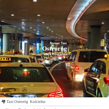
Numer Taxi
Ostroróg
ulica Kościelna
🏘
Taxi Ostroróg
Kościelna