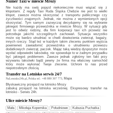
Numer Taxi w mieście Mrozy
Nie każdy ma swój pojazd niekoniecznie musi wiązać się z
kłopotami. Z reguły
Taxi Ruda Śląska Chebzie
nie jest to wielki
kłopot, zawsze można skorzystać z transportu publicznego czy
życzliwości znajomych. Jednak, nie można z wymienionych opcji
skorzystać. Tym samym zazwyczaj decydujemy się na wybranie
jakiegoś firmowego przewoźnika w mieście Mrozy. W sytuacji gdy
jest to odwóz rodziny, dla firm korporacji taxi ich przewóz nie
potrzebuje jakichś szczególnych zachowań. Sytuacja wszystko
może się bardzo utrudniać w chwili dowiezienia zwierząt, bagaży,
innych rzeczy. Stąd też w każdym takim zleceniu punktem wyjścia
powinieneś zawiadomić przewoźnika o utrudnieniu przewozu
dodatkowych zwierząt, paczek. Mając taką wiedzę dyspozytor może
wysłać odpowiedni taksówkę, nie spowoduje to w żadnym przypadku
być jakiegoś problemem. Zawsze jednak zgłośmy ten fakt przy
wzywaniu taksówki bądź pewny że firma ma właściwy samochód
który może wykonać Twoje zlecenie. Uchroni to nas przed
niepotrzebnym złością.
Transfer na Lotnisko serwis 24/7
Mapa
NaLotnisko24h.pl, Polska tel.: +48 880 307 773,
Błyskawiczny
przejazd na lotnisko Mrozy
zabukuj przejazd na lotniska wcześniej. Ekspresowy transfer na
lotnisko - Serwis 24h.
Ulice mieście Mrozy?
Mała
Mikołaja Kopernika
Południowe
Kubusia Puchatka