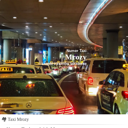
Numer Taxi
Mrozy
znajdź i zamów taksówkę
🏘
Taxi Mrozy