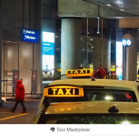
🏘
Taxi Międzylesie