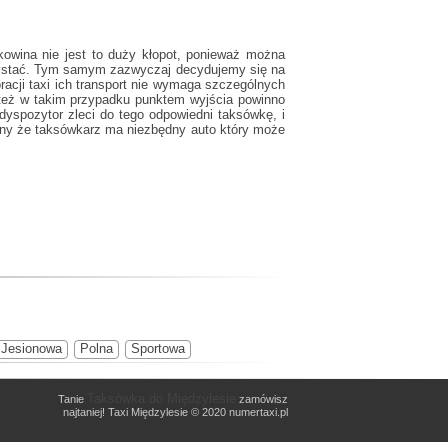
kowina
nie jest to duży kłopot, ponieważ można
rzystać. Tym samym zazwyczaj decydujemy się na
racji taxi ich transport nie wymaga szczególnych
 też w takim przypadku punktem wyjścia powinno
 dyspozytor zleci do tego odpowiedni taksówkę, i
wny że taksówkarz ma niezbędny auto który może
Jesionowa
Polna
Sportowa
Taksówka do Międzylesie
Tanie
zamówisz
najtaniej! Taxi Międzylesie © 2020 numertaxi.pl