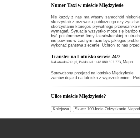
Numer Taxi w mieście Międzylesie
Nie każdy z nas ma własny samochód niekonie
skorzystać z przewozu publicznego czy życzliw
skorzystanie któregoś prywatnego przewoźnika w 
wymagań. Sytuacja wszystko może się bardzo ut
być poinformować firmy taksówkarskiej o utrudni
nie powinno w żadnym razie być jakiegoś probl
wykonać państwa zlecenie. Uchroni to nas prze
Transfer na Lotnisko serwis 24/7
Mapa
NaLotnisko24h.pl, Polska tel.: +48 880 307 773,
Sprawdzony
przejazd na lotnisko Międzylesie
zamów dojazd na lotniska z wyprzedzeniem. Pośp
Ulice mieście Międzylesie?
Kolejowa
Skwer 100-lecia Odzyskania Niepod