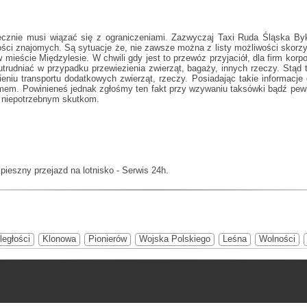
cznie musi wiązać się z ograniczeniami. Zazwyczaj
Taxi Ruda Śląska By
ości znajomych. Są sytuacje że, nie zawsze można z listy możliwości sko
mieście Międzylesie. W chwili gdy jest to przewóz przyjaciół, dla firm korpo
rudniać w przypadku przewiezienia zwierząt, bagaży, innych rzeczy. Stąd
eniu transportu dodatkowych zwierząt, rzeczy. Posiadając takie informacje
emem. Powinieneś jednak zgłośmy ten fakt przy wzywaniu taksówki bądź pe
d niepotrzebnym skutkom.
ieszny przejazd na lotnisko - Serwis 24h.
ległości
Klonowa
Pionierów
Wojska Polskiego
Leśna
Wolności