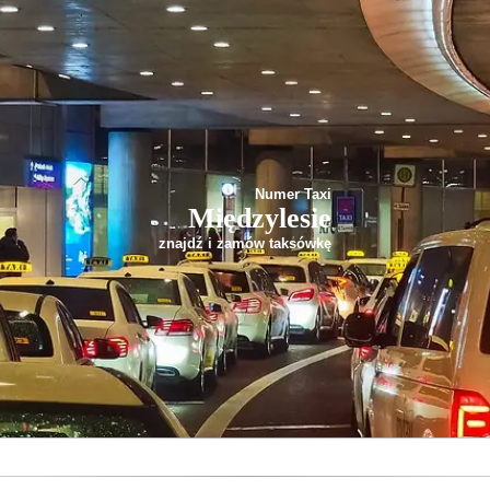
Numer Taxi
Międzylesie
znajdź i zamów taksówkę