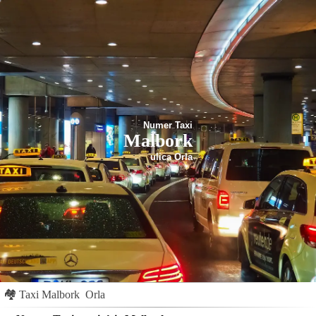
Numer Taxi
Malbork
ulica Orla
🏘
Taxi Malbork
Orla