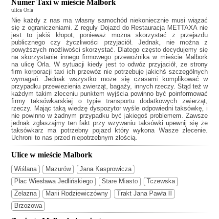
Numer Taxi w mieście Malbork
ulica Orla
Nie każdy z nas ma własny samochód niekoniecznie musi wiązać
się z ograniczeniami. Z reguły
Dojazd do Restauracja METTAXA
nie
jest to jakiś kłopot, ponieważ można skorzystać z przejazdu
publicznego czy życzliwości przyjaciół. Jednak, nie można z
powyższych możliwości skorzystać. Dlatego często decydujemy się
na skorzystanie innego firmowego przewoźnika w mieście Malbork
na ulicę Orla. W sytuacji kiedy jest to odwóz przyjaciół, ze strony
firm korporacji taxi ich przewóz nie potrzebuje jakichś szczególnych
wymagań. Jednak wszystko może się czasami komplikować w
przypadku przewiezienia zwierząt, bagaży, innych rzeczy. Stąd też w
każdym takim zleceniu punktem wyjścia powinno być poinformować
firmy taksówkarskiej o typie transportu dodatkowych zwierząt,
rzeczy. Mając taką wiedzę dyspozytor wyśle odpowiedni taksówkę, i
nie powinno w żadnym przypadku być jakiegoś problemem. Zawsze
jednak zgłaszajmy ten fakt przy wzywaniu taksówki upewnij się że
taksówkarz ma potrzebny pojazd który wykona Wasze zlecenie.
Uchroni to nas przed niepotrzebnym złością.
Ulice w mieście Malbork
Wiślana
Mazurów
Jana Kasprowicza
Plac Wiesława Jedlińskiego
Stare Miasto
Tczewska
Żelazna
Marii Rodziewiczówny
Trakt Jana Pawła II
Brzozowa