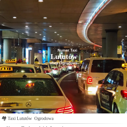
Numer Taxi
Lututów
ulica Ogrodowa
🏘
Taxi Lututów
Ogrodowa