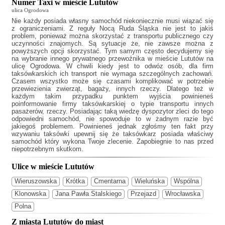
Numer Taxi w mieście Lututów
ulica Ogrodowa
Nie każdy posiada własny samochód niekoniecznie musi wiązać się
z ograniczeniami. Z reguły
Nocą Ruda Śląska
nie jest to jakiś
problem, ponieważ można skorzystać z transportu publicznego czy
uczynności znajomych. Są sytuacje że, nie zawsze można z
powyższych opcji skorzystać. Tym samym często decydujemy się
na wybranie innego prywatnego przewoźnika w mieście Lututów na
ulicę Ogrodowa. W chwili kiedy jest to odwóz osób, dla firm
taksówkarskich ich transport nie wymaga szczególnych zachowań.
Czasem wszystko może się czasami komplikować w potrzebie
przewiezienia zwierząt, bagaży, innych rzeczy. Dlatego też w
każdym takim przypadku punktem wyjścia powinieneś
poinformowanie firmy taksówkarskiej o typie transportu innych
pasażerów, rzeczy. Posiadając taką wiedzę dyspozytor zleci do tego
odpowiedni samochód, nie spowoduje to w żadnym razie być
jakiegoś problemem. Powinieneś jednak zgłośmy ten fakt przy
wzywaniu taksówki upewnij się że taksówkarz posiada właściwy
samochód który wykona Twoje zlecenie. Zapobiegnie to nas przed
niepotrzebnym skutkom.
Ulice w mieście Lututów
Wieruszowska
Krótka
Cmentarna
Wieluńska
Wspólna
Klonowska
Jana Pawła Stalskiego
Przejazd
Wrocławska
Polna
Z miasta Lututów do miast