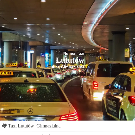
Numer Taxi
Lututów
ulica Gimnazjalna
🏘
Taxi Lututów
Gimnazjalna