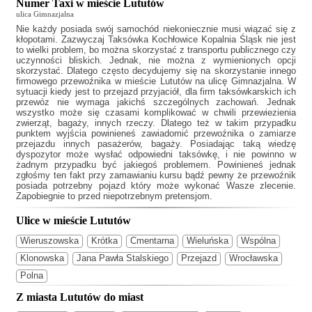
Numer Taxi w mieście Lututów
ulica Gimnazjalna
Nie każdy posiada swój samochód niekoniecznie musi wiązać się z
kłopotami. Zazwyczaj
Taksówka Kochłowice Kopalnia Śląsk
nie jest
to wielki problem, bo można skorzystać z transportu publicznego czy
uczynności bliskich. Jednak, nie można z wymienionych opcji
skorzystać. Dlatego często decydujemy się na skorzystanie innego
firmowego przewoźnika w mieście Lututów na ulicę Gimnazjalna. W
sytuacji kiedy jest to przejazd przyjaciół, dla firm taksówkarskich ich
przewóz nie wymaga jakichś szczególnych zachowań. Jednak
wszystko może się czasami komplikować w chwili przewiezienia
zwierząt, bagaży, innych rzeczy. Dlatego też w takim przypadku
punktem wyjścia powinieneś zawiadomić przewoźnika o zamiarze
przejazdu innych pasażerów, bagaży. Posiadając taką wiedzę
dyspozytor może wysłać odpowiedni taksówkę, i nie powinno w
żadnym przypadku być jakiegoś problemem. Powinieneś jednak
zgłośmy ten fakt przy zamawianiu kursu bądź pewny że przewoźnik
posiada potrzebny pojazd który może wykonać Wasze zlecenie.
Zapobiegnie to przed niepotrzebnym pretensjom.
Ulice w mieście Lututów
Wieruszowska
Krótka
Cmentarna
Wieluńska
Wspólna
Klonowska
Jana Pawła Stalskiego
Przejazd
Wrocławska
Polna
Z miasta Lututów do miast