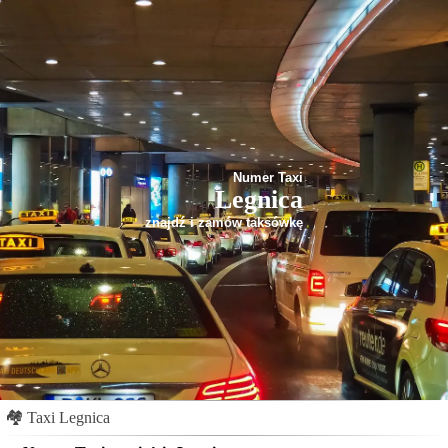
Numer Taxi
Legnica
znajdź i zamów taksówkę
🏘
Taxi Legnica