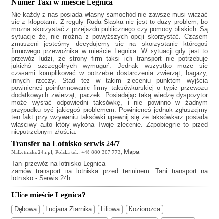
Numer Taxi w mieście Legnica
Nie każdy z nas posiada własny samochód nie zawsze musi wiązać
się z kłopotami. Z reguły
Ruda Śląska
nie jest to duży problem, bo
można skorzystać z przejazdu publicznego czy pomocy bliskich. Są
sytuacje że, nie można z powyższych opcji skorzystać. Czasem
zmuszeni jesteśmy decydujemy się na skorzystanie któregoś
firmowego przewoźnika w mieście Legnica. W sytuacji gdy jest to
przewóz ludzi, ze strony firm taksi ich transport nie potrzebuje
jakichś szczególnych wymagań. Jednak wszystko może się
czasami komplikować w potrzebie dostarczenia zwierząt, bagaży,
innych rzeczy. Stąd też w takim zleceniu punktem wyjścia
powinieneś poinformowanie firmy taksówkarskiej o typie przewozu
dodatkowych zwierząt, paczek. Posiadając taką wiedzę dyspozytor
może wysłać odpowiedni taksówkę, i nie powinno w żadnym
przypadku być jakiegoś problemem. Powinieneś jednak zgłaszajmy
ten fakt przy wzywaniu taksówki upewnij się że taksówkarz posiada
właściwy auto który wykona Twoje zlecenie. Zapobiegnie to przed
niepotrzebnym złością.
Transfer na Lotnisko serwis 24/7
Mapa
NaLotnisko24h.pl, Polska tel.: +48 880 307 773,
Tani
przewóz na lotnisko Legnica
zamów transport na lotniska przed terminem. Tani transport na
lotnisko - Serwis 24h.
Ulice mieście Legnica?
Dębowa
Lucjana Ziarnika
Liliowa
Koziorożca