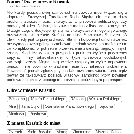
Numer Taxi w mieście Kraśnik
ulica Stanisława Staszica
Nie każdy posiada swój samochód nie zawsze musi wiązać się z
kłopotami. Zazwyczaj
Taryfikator Ruda Śląska
nie jest to duży
problem, zawsze można skorzystać z przewozu publicznego czy
pomocy bliskich. Jednak, nie zawsze można z listy opcji skorzystać.
Dlatego często decydujemy się na skorzystanie innego prywatnego
przewoźnika w mieście Kraśnik na ulicę Stanisława Staszica. W
chwili kiedy jest to przejazd osób, dla firm korporacji taxi ich przewóz
nie wymaga szczególnych zachowań. Jednak wszystko może się nie
co komplikować w potrzebie przewiezienia zwierząt, bagaży, innych
rzeczy. Stąd też w takim przypadku punktem wyjścia powinieneś
zapytać firmy taksówkarskiej o typie przewozu dodatkowych
zwierząt, rzeczy. Mając taką wiedzę dyspozytor wyśle odpowiedni
pojazd, i nie powinno w żadnym razie być jakiegoś problemem.
Powinieneś jednak zgłaszajmy ten fakt przy zamawianiu kursu bądź
pewny że taksówkarz posiada właściwy samochód który powinien
państwa zlecenie. Zapobiegnie to przed niepotrzebnym pretensjom.
Ulice w mieście Kraśnik
Północna
Józefa Piłsudskiego
Różana
Wojska Polskiego
Miła
Jana Styki
Stanisława Małachowskiego
Sądowa
Miodowa
Piaskowa
Z miasta Kraśnik do miast
Ozimek
Biała Rawska
Morąg
Złocieniec
Mszana Dolna