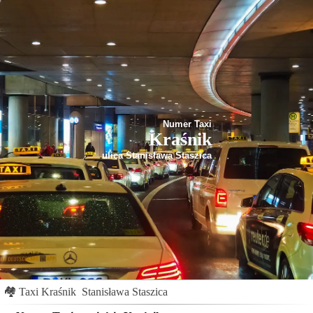
Numer Taxi
Kraśnik
ulica Stanisława Staszica
🏘
Taxi Kraśnik
Stanisława Staszica