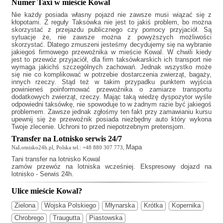
Numer Taxi w mieście Kowal
Nie każdy posiada własny pojazd nie zawsze musi wiązać się z
kłopotami. Z reguły
Taksówka
nie jest to jakiś problem, bo można
skorzystać z przejazdu publicznego czy pomocy przyjaciół. Są
sytuacje że, nie zawsze można z powyższych możliwości
skorzystać. Dlatego zmuszeni jesteśmy decydujemy się na wybranie
jakiegoś firmowego przewoźnika w mieście Kowal. W chwili kiedy
jest to przewóz przyjaciół, dla firm taksówkarskich ich transport nie
wymaga jakichś szczególnych zachowań. Jednak wszystko może
się nie co komplikować w potrzebie dostarczenia zwierząt, bagaży,
innych rzeczy. Stąd też w takim przypadku punktem wyjścia
powinieneś poinformować przewoźnika o zamiarze transportu
dodatkowych zwierząt, rzeczy. Mając taką wiedzę dyspozytor wyśle
odpowiedni taksówkę, nie spowoduje to w żadnym razie być jakiegoś
problemem. Zawsze jednak zgłośmy ten fakt przy zamawianiu kursu
upewnij się że przewoźnik posiada niezbędny auto który wykona
Twoje zlecenie. Uchroni to przed niepotrzebnym pretensjom.
Transfer na Lotnisko serwis 24/7
Mapa
NaLotnisko24h.pl, Polska tel.: +48 880 307 773,
Tani
transfer na lotnisko Kowal
zamów przewóz na lotniska wcześniej. Ekspresowy dojazd na
lotnisko - Serwis 24h.
Ulice mieście Kowal?
Zielona
Wojska Polskiego
Młynarska
Krótka
Kopernika
Chrobrego
Traugutta
Piastowska