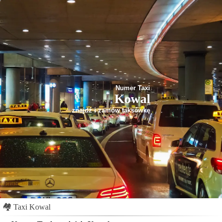
Numer Taxi
Kowal
znajdź i zamów taksówkę
🏘
Taxi Kowal