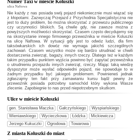
Numer Taxi w mieście Koluszki
ulica Naftowa
Nie każdy z nas posiada swój pojazd niekoniecznie musi wiązać się
z kłopotami. Zazwyczaj
Przejazd z Przychodnia Specjalistyczna
nie
jest to duży problem, bo można skorzystać z przewozu publicznego
czy uczynności bliskich. Są chwile gdy, nie zawsze można z
powyższych możliwości skorzystać. Czasem często decydujemy się
na skorzystanie innego firmowego przewoźnika w mieście Koluszki
na ulicę Naftowa. W sytuacji gdy jest to odwóz ludzi, dla firm
taksówkarskich ich dowóz nie wymaga jakichś szczególnych
zachowań. Czasem wszystko może się bardzo utrudniać w chwili
dostarczenia zwierząt, bagaży, innych rzeczy. Dlatego też w każdym
takim przypadku punktem wyjścia powinno być zapytać przewoźnika
o utrudnieniu przejazdu innych zwierząt, rzeczy. Mając taką wiedzę
dyspozytor może wysłać odpowiedni pojazd, nie spowoduje to w
żadnym przypadku być jakiegoś problemem. Powinieneś jednak
zgłaszajmy ten fakt przy zamawianiu kursu bądź pewny że
przewoźnik posiada potrzebny samochód który wykona Wasze
zlecenie. Zapobiegnie to nas przed niepotrzebnym skutkom.
Ulice w mieście Koluszki
gen. Stanisława Maczka
Gałczyńskiego
Wyspiańskiego
Wieniawskiego
Wycieczkowa
Łódzka
Mickiewicza
Jerzego Kukuczki
Ogrodowa
Towarowa
Z miasta Koluszki do miast