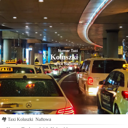
Numer Taxi
Koluszki
ulica Naftowa
🏘
Taxi Koluszki
Naftowa