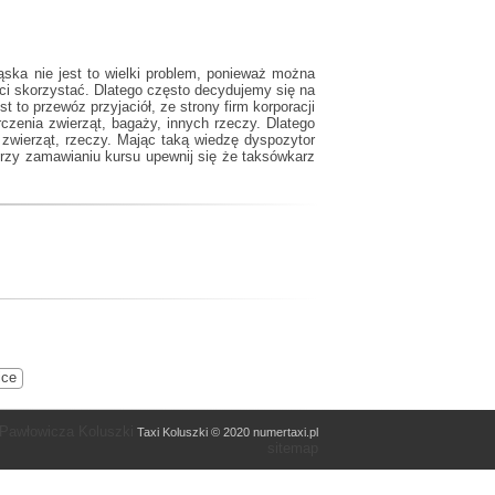
ąska
nie jest to wielki problem, ponieważ można
ci skorzystać. Dlatego często decydujemy się na
 to przewóz przyjaciół, ze strony firm korporacji
zenia zwierząt, bagaży, innych rzeczy. Dlatego
zwierząt, rzeczy. Mając taką wiedzę dyspozytor
rzy zamawianiu kursu upewnij się że taksówkarz
ice
 Pawłowicza Koluszki
Taxi Koluszki © 2020 numertaxi.pl
sitemap