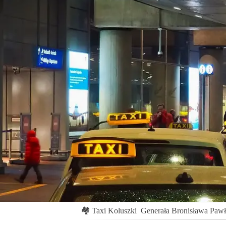
🏘
Taxi Koluszki
Generała Bronisława Paw