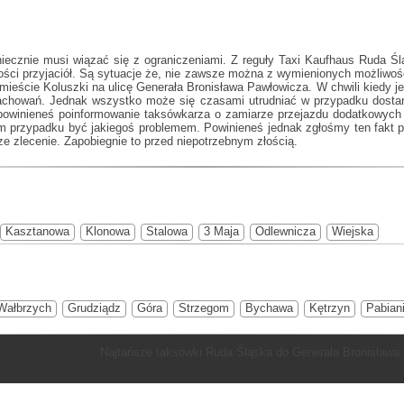
ecznie musi wiązać się z ograniczeniami. Z reguły
Taxi Kaufhaus Ruda Śl
wości przyjaciół. Są sytuacje że, nie zawsze można z wymienionych możliwoś
eście Koluszki na ulicę Generała Bronisława Pawłowicza. W chwili kiedy jest
zachowań. Jednak wszystko może się czasami utrudniać w przypadku dostarc
owinieneś poinformowanie taksówkarza o zamiarze przejazdu dodatkowych 
ym przypadku być jakiegoś problemem. Powinieneś jednak zgłośmy ten fakt p
 zlecenie. Zapobiegnie to przed niepotrzebnym złością.
Kasztanowa
Klonowa
Stalowa
3 Maja
Odlewnicza
Wiejska
Wałbrzych
Grudziądz
Góra
Strzegom
Bychawa
Kętrzyn
Pabian
Najtańsze taksówki Ruda Śląska do Generała Bronisława