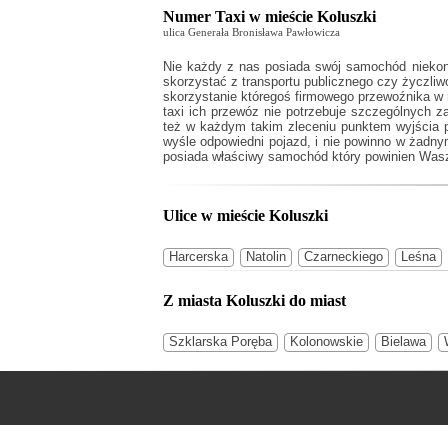
Numer Taxi w mieście Koluszki
ulica Generała Bronisława Pawłowicza
Nie każdy z nas posiada swój samochód niekoni
skorzystać z transportu publicznego czy życzli
skorzystanie któregoś firmowego przewoźnika w mi
taxi ich przewóz nie potrzebuje szczególnych 
też w każdym takim zleceniu punktem wyjścia p
wyśle odpowiedni pojazd, i nie powinno w żadn
posiada właściwy samochód który powinien Wasze
Ulice w mieście Koluszki
Harcerska
Natolin
Czarneckiego
Leśna
Z miasta Koluszki do miast
Szklarska Poręba
Kolonowskie
Bielawa