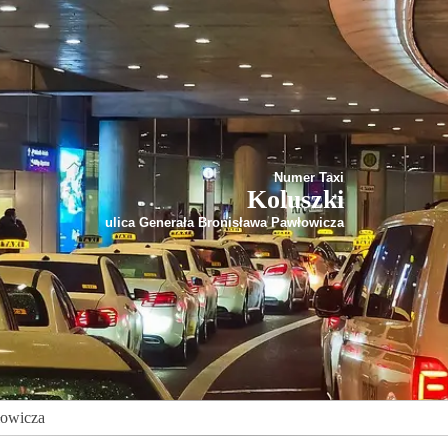
Numer Taxi
Koluszki
ulica Generała Bronisława Pawłowicza
łowicza