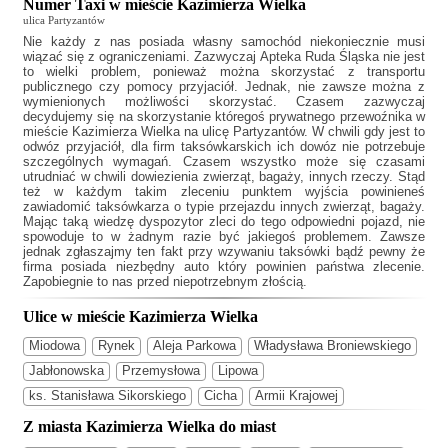
Numer Taxi w mieście Kazimierza Wielka
ulica Partyzantów
Nie każdy z nas posiada własny samochód niekoniecznie musi
wiązać się z ograniczeniami. Zazwyczaj
Apteka Ruda Śląska
nie jest
to wielki problem, ponieważ można skorzystać z transportu
publicznego czy pomocy przyjaciół. Jednak, nie zawsze można z
wymienionych możliwości skorzystać. Czasem zazwyczaj
decydujemy się na skorzystanie któregoś prywatnego przewoźnika w
mieście Kazimierza Wielka na ulicę Partyzantów. W chwili gdy jest to
odwóz przyjaciół, dla firm taksówkarskich ich dowóz nie potrzebuje
szczególnych wymagań. Czasem wszystko może się czasami
utrudniać w chwili dowiezienia zwierząt, bagaży, innych rzeczy. Stąd
też w każdym takim zleceniu punktem wyjścia powinieneś
zawiadomić taksówkarza o typie przejazdu innych zwierząt, bagaży.
Mając taką wiedzę dyspozytor zleci do tego odpowiedni pojazd, nie
spowoduje to w żadnym razie być jakiegoś problemem. Zawsze
jednak zgłaszajmy ten fakt przy wzywaniu taksówki bądź pewny że
firma posiada niezbędny auto który powinien państwa zlecenie.
Zapobiegnie to nas przed niepotrzebnym złością.
Ulice w mieście Kazimierza Wielka
Miodowa
Rynek
Aleja Parkowa
Władysława Broniewskiego
Jabłonowska
Przemysłowa
Lipowa
ks. Stanisława Sikorskiego
Cicha
Armii Krajowej
Z miasta Kazimierza Wielka do miast