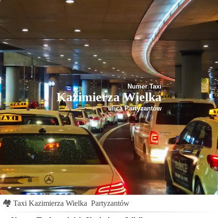
Numer Taxi
Kazimierza Wielka
ulica Partyzantów
🏘
Taxi Kazimierza Wielka
Partyzantów