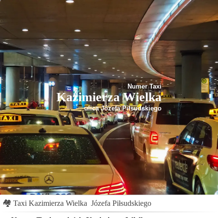
Numer Taxi
Kazimierza Wielka
ulica Józefa Piłsudskiego
🏘
Taxi Kazimierza Wielka
Józefa Piłsudskiego