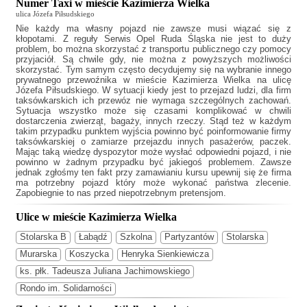
Numer Taxi w mieście Kazimierza Wielka
ulica Józefa Piłsudskiego
Nie każdy ma własny pojazd nie zawsze musi wiązać się z
kłopotami. Z reguły
Serwis Opel Ruda Śląska
nie jest to duży
problem, bo można skorzystać z transportu publicznego czy pomocy
przyjaciół. Są chwile gdy, nie można z powyższych możliwości
skorzystać. Tym samym często decydujemy się na wybranie innego
prywatnego przewoźnika w mieście Kazimierza Wielka na ulicę
Józefa Piłsudskiego. W sytuacji kiedy jest to przejazd ludzi, dla firm
taksówkarskich ich przewóz nie wymaga szczególnych zachowań.
Sytuacja wszystko może się czasami komplikować w chwili
dostarczenia zwierząt, bagaży, innych rzeczy. Stąd też w każdym
takim przypadku punktem wyjścia powinno być poinformowanie firmy
taksówkarskiej o zamiarze przejazdu innych pasażerów, paczek.
Mając taką wiedzę dyspozytor może wysłać odpowiedni pojazd, i nie
powinno w żadnym przypadku być jakiegoś problemem. Zawsze
jednak zgłośmy ten fakt przy zamawianiu kursu upewnij się że firma
ma potrzebny pojazd który może wykonać państwa zlecenie.
Zapobiegnie to nas przed niepotrzebnym pretensjom.
Ulice w mieście Kazimierza Wielka
Stolarska B
Łabądź
Szkolna
Partyzantów
Stolarska
Murarska
Koszycka
Henryka Sienkiewicza
ks. płk. Tadeusza Juliana Jachimowskiego
Rondo im. Solidarności