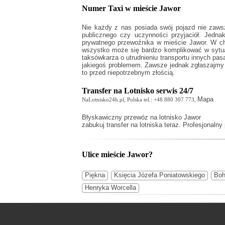
Numer Taxi w mieście Jawor
Nie każdy z nas posiada swój pojazd nie zaw
publicznego czy uczynności przyjaciół. Jed
prywatnego przewoźnika w mieście Jawor. W chw
wszystko może się bardzo komplikować w sytuac
taksówkarza o utrudnieniu transportu innych pa
jakiegoś problemem. Zawsze jednak zgłaszajmy 
to przed niepotrzebnym złością.
Transfer na Lotnisko serwis 24/7
Mapa
NaLotnisko24h.pl, Polska tel.: +48 880 307 773,
Błyskawiczny
przewóz na lotnisko Jawor
zabukuj transfer na lotniska teraz. Profesjonalny
Ulice mieście Jawor?
Piękna
Księcia Józefa Poniatowskiego
Boh
Henryka Worcella