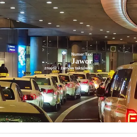
Numer Taxi
Jawor
znajdź i zamów taksówkę