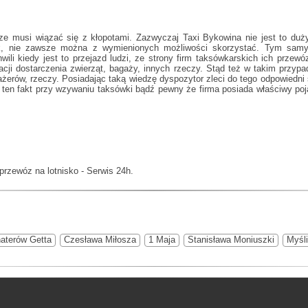
sze musi wiązać się z kłopotami. Zazwyczaj
Taxi Bykowina
nie jest to du
nak, nie zawsze można z wymienionych możliwości skorzystać. Tym sam
ili kiedy jest to przejazd ludzi, ze strony firm taksówkarskich ich prz
ji dostarczenia zwierząt, bagaży, innych rzeczy. Stąd też w takim przy
sażerów, rzeczy. Posiadając taką wiedzę dyspozytor zleci do tego odpowiedn
ten fakt przy wzywaniu taksówki bądź pewny że firma posiada właściwy poj
 przewóz na lotnisko - Serwis 24h.
aterów Getta
Czesława Miłosza
1 Maja
Stanisława Moniuszki
Myśl