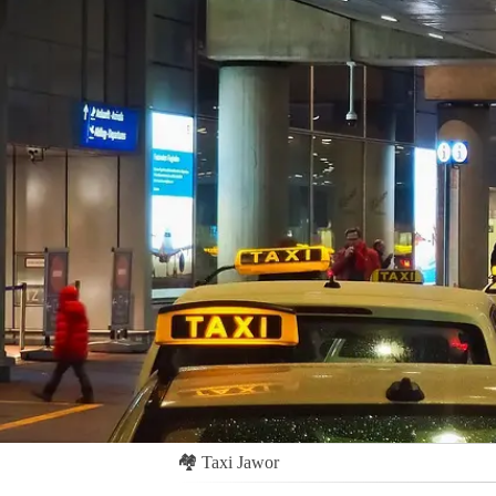
🏘
Taxi Jawor