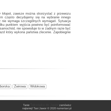
ży kłopot, zawsze można skorzystać z przewozu
ym często decydujemy się na wybranie innego
ewóz nie wymaga szczególnych wymagań. Sytuacja
padku punktem wyjścia powinno być poinformować
i samochód, nie spowoduje to w żadnym razie być
azd który wykona państwa zlecenie. Zapobiegnie
iborska
Żwirowa
Widokowa
Taksówka do Jawor
Tanie
zamówisz
najtaniej! Taxi Jawor © 2020 numertaxi.pl