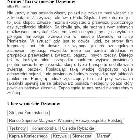
Numer Taxi w mieście Dziwnów
ulica Pionierska
Nie każdy z nas posiada własny pojazd nie zawsze musi wiązać się
z kłopotami. Zazwyczaj
Taksówka Ruda Śląska Taryfikator
nie jest
to jakiś kłopot, zawsze można skorzystać z przewozu publicznego
czy życzliwości bliskich. Są chwile gdy, nie można z wymienionych
możliwości skorzystać. Czasem często decydujemy się na wybranie
jakiegoś firmowego przewoźnika w mieście Dziwnów na ulicę
Pionierska. W sytuacji gdy jest to dowóz ludzi, ze strony firm
korporacji taxi ich dowóz nie wymaga jakichś szczególnych
zachowań. Sytuacja wszystko może się bardzo utrudniać w
przypadku przewiezienia zwierząt, bagaży, innych rzeczy. Dlatego
też w każdym takim przypadku punktem wyjścia powinieneś
poinformować firmy taksówkarskiej o typie transportu dodatkowych
zwierząt, paczek. Posiadając taką wiedzę dyspozytor wyśle
odpowiedni pojazd, i nie powinno w żadnym przypadku być jakiegoś
problemem. Pamiętaj jednak zgłaszajmy ten fakt przy wzywaniu
taksówki upewnij się że taksówkarz posiada niezbędny pojazd który
powinien państwa zlecenie. Zapobiegnie to nas przed niepotrzebnym
złością.
Ulice w mieście Dziwnów
Stefana Żeromskiego
Rondo Saperów Marynarki Wojennej Rzeczypospolitej Polskiej
Tęsknoty
Komandorska
Osiedle Rybackie
Kaprala Koniecznego
Krzywa
Słoneczna
Marzeń