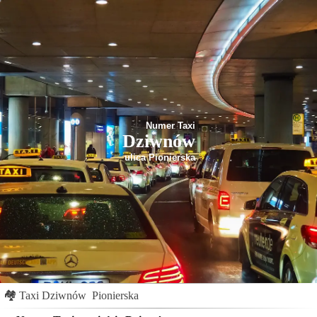
Numer Taxi
Dziwnów
ulica Pionierska
🏘
Taxi Dziwnów
Pionierska