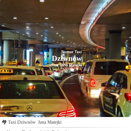
Numer Taxi
Dziwnów
ulica Jana Matejki
🏘
Taxi Dziwnów
Jana Matejki