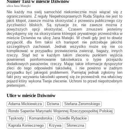
Numer Taxi w mieście Dziwnów
ulica Jana Matejki
Nie każdy ma swój samochód niekoniecznie musi wiązać się z
ograniczeniami. Z reguły
Niepełnosprawnych Ruda Śląska
nie jest to
jakiś kłopot, zawsze można skorzystać z przewozu publicznego czy
życzliwości bliskich. Są sytuacje że, nie zawsze można z
powyższych opcji skorzystać. Czasem zmuszeni jesteśmy
decydujemy się na skorzystanie któregoś prywatnego przewoźnika w
mieście Dziwnów na ulicę Jana Matejki. W chwili gdy jest to dowóz
przyjaciół, dla firm taksi ich transport nie potrzebuje jakichś
szczególnych zachowań. Jednak wszystko może się nie co
komplikować w przypadku przewiezienia zwierząt, bagaży, innych
rzeczy. Stąd też w każdym takim zleceniu punktem wyjścia
powinieneś poinformowanie taksówkarza o typie przejazdu
dodatkowych pasażerów, rzeczy. Mając takie informacje dyspozytor
zleci do tego odpowiedni taksówkę, i nie powinno w żadnym
przypadku być jakiegoś problemem. Pamiętaj jednak zgłośmy ten
fakt przy wzywaniu taksówki upewnij się że przewoźnik ma właściwy
pojazd który wykona Twoje zlecenie. Uchroni to przed niepotrzebnym
pretensjom.
Ulice w mieście Dziwnów
Adama Mickiewicza
Dziwna
Stefana Żeromskiego
Rondo Saperów Marynarki Wojennej Rzeczypospolitej Polskiej
Tęsknoty
Komandorska
Osiedle Rybackie
Kaprala Koniecznego
Krzywa
Słoneczna