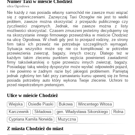
Numer Taxi w mieście Chodzież
ulica Ogrodowa
Nie każdy z nas posiada własny samochód nie zawsze musi wiązać
się z ograniczeniami. Zazwyczaj
Taxi Orzegów
nie jest to wielki
problem, zawsze można skorzystać z przejazdu publicznego czy
życzliwości znajomych. Jednak, nie zawsze można z listy
możliwości skorzystać. Czasem zmuszeni jesteśmy decydujemy się
na skorzystanie innego firmowego przewoźnika w mieście Chodzież
na ulicę Ogrodowa. W chwili gdy jest to przejazd rodziny, ze strony
firm taksi ich przewóz nie potrzebuje szczególnych wymagań.
Sytuacja wszystko może się nie co komplikować w potrzebie
przewiezienia zwierząt, bagaży, innych rzeczy. Dlatego też w
każdym takim zleceniu punktem wyjścia powinieneś zawiadomić
firmy taksówkarskiej o typie przewozu innych zwierząt, bagaży.
Posiadając taką wiedzę dyspozytor może wysłać odpowiedni pojazd,
i nie powinno w żadnym razie być jakiegoś problemem. Pamiętaj
jednak zgłośmy ten fakt przy zamawianiu kursu upewnij się że firma
posiada potrzebny auto który wykona Twoje zlecenie. Uchroni to
przed niepotrzebnym pretensjom.
Ulice w mieście Chodzież
Wiejska
Osiedle Piaski
Bukowa
Wincentego Witosa
Karczewnik
Składowa
gen. Władysława Sikorskiego
Rolna
Cypriana Kamila Norwida
Muzyczna
Z miasta Chodzież do miast