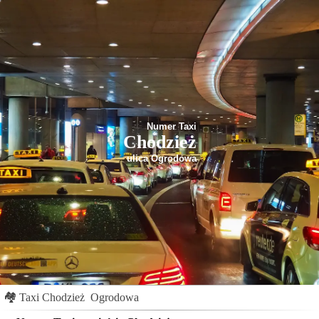
Numer Taxi
Chodzież
ulica Ogrodowa
🏘
Taxi Chodzież
Ogrodowa