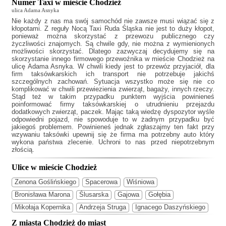
Numer Taxi w mieście Chodzież
ulica Adama Asnyka
Nie każdy z nas ma swój samochód nie zawsze musi wiązać się z
kłopotami. Z reguły
Nocą Taxi Ruda Śląska
nie jest to duży kłopot,
ponieważ można skorzystać z przewozu publicznego czy
życzliwości znajomych. Są chwile gdy, nie można z wymienionych
możliwości skorzystać. Dlatego zazwyczaj decydujemy się na
skorzystanie innego firmowego przewoźnika w mieście Chodzież na
ulicę Adama Asnyka. W chwili kiedy jest to przewóz przyjaciół, dla
firm taksówkarskich ich transport nie potrzebuje jakichś
szczególnych zachowań. Sytuacja wszystko może się nie co
komplikować w chwili przewiezienia zwierząt, bagaży, innych rzeczy.
Stąd też w takim przypadku punktem wyjścia powinieneś
poinformować firmy taksówkarskiej o utrudnieniu przejazdu
dodatkowych zwierząt, paczek. Mając taką wiedzę dyspozytor wyśle
odpowiedni pojazd, nie spowoduje to w żadnym przypadku być
jakiegoś problemem. Powinieneś jednak zgłaszajmy ten fakt przy
wzywaniu taksówki upewnij się że firma ma potrzebny auto który
wykona państwa zlecenie. Uchroni to nas przed niepotrzebnym
złością.
Ulice w mieście Chodzież
Zenona Goślińskiego
Spacerowa
Wiśniowa
Bronisława Marona
Ślusarska
Gajowa
Gołębia
Mikołaja Kopernika
Andrzeja Struga
Ignacego Daszyńskiego
Z miasta Chodzież do miast