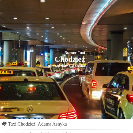
Numer Taxi
Chodzież
ulica Adama Asnyka
🏘
Taxi Chodzież
Adama Asnyka