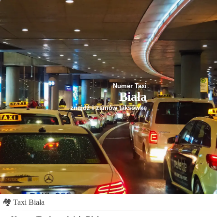
Numer Taxi
Biała
znajdź i zamów taksówkę
🏘
Taxi Biała