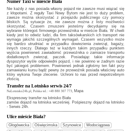
Numer Taxi w mieście Biała
Nie każdy z nas posiada własny pojazd nie zawsze musi wiązać się
z kłopotami. Z reguły
Taxi Nowy Bytom
nie jest to duży problem,
zawsze można skorzystać z przejazdu publicznego czy pomocy
bliskich. Są sytuacje że, nie zawsze można z listy możliwości
skorzystać. Czasem zmuszeni jesteśmy decydujemy się na
wybranie któregoś firmowego przewoźnika w mieście Biała. W chwili
kiedy jest to odwóz ludzi, dla firm taksówkarskich ich transport nie
wymaga jakichś szczególnych wymagań. Czasem wszystko może
się bardzo utrudniać w przypadku dowiezienia zwierząt, bagaży,
innych rzeczy. Dlatego też w każdym takim przypadku punktem
wyjścia powinieneś zawiadomić przewoźnika o zamiarze transportu
dodatkowych zwierząt, paczek. Posiadając takie informacje
dyspozytor wyśle odpowiedni pojazd, i nie powinno w żadnym razie
być jakiegoś problemem. Powinieneś jednak zgłośmy ten fakt przy
zamawianiu kursu bądź pewny że przewoźnik posiada właściwy auto
który wykona Twoje zlecenie. Uchroni to nas przed niepotrzebnym
złością.
Transfer na Lotnisko serwis 24/7
Mapa
NaLotnisko24h.pl, Polska tel.: +48 880 307 773,
Ekspresowy
transfer na lotnisko Biała
zamów dojazd na lotniska wcześniej. Pośpieszny dojazd na lotnisko
- Serwis 24h.
Ulice mieście Biała?
Głogówecka
Oświęcimska
Szynowice
Wodociągowa