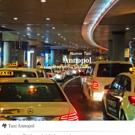
Numer Taxi
Annopol
znajdź i zamów taksówkę
🏘
Taxi Annopol