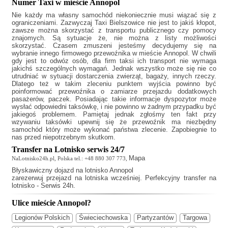
Numer Taxi w mieście Annopol
Nie każdy ma własny samochód niekoniecznie musi wiązać się z
ograniczeniami. Zazwyczaj
Taxi Bielszowice
nie jest to jakiś kłopot,
zawsze można skorzystać z transportu publicznego czy pomocy
znajomych. Są sytuacje że, nie można z listy możliwości
skorzystać. Czasem zmuszeni jesteśmy decydujemy się na
wybranie innego firmowego przewoźnika w mieście Annopol. W chwili
gdy jest to odwóz osób, dla firm taksi ich transport nie wymaga
jakichś szczególnych wymagań. Jednak wszystko może się nie co
utrudniać w sytuacji dostarczenia zwierząt, bagaży, innych rzeczy.
Dlatego też w takim zleceniu punktem wyjścia powinno być
poinformować przewoźnika o zamiarze przejazdu dodatkowych
pasażerów, paczek. Posiadając takie informacje dyspozytor może
wysłać odpowiedni taksówkę, i nie powinno w żadnym przypadku być
jakiegoś problemem. Pamiętaj jednak zgłośmy ten fakt przy
wzywaniu taksówki upewnij się że przewoźnik ma niezbędny
samochód który może wykonać państwa zlecenie. Zapobiegnie to
nas przed niepotrzebnym skutkom.
Transfer na Lotnisko serwis 24/7
Mapa
NaLotnisko24h.pl, Polska tel.: +48 880 307 773,
Błyskawiczny
dojazd na lotnisko Annopol
zarezerwuj przejazd na lotniska wcześniej. Perfekcyjny transfer na
lotnisko - Serwis 24h.
Ulice mieście Annopol?
Legionów Polskich
Świeciechowska
Partyzantów
Targowa