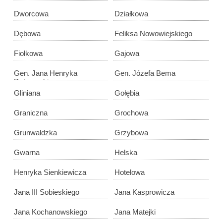
Dworcowa
Działkowa
Dębowa
Feliksa Nowowiejskiego
Fiołkowa
Gajowa
Gen. Jana Henryka
Gen. Józefa Bema
Dąbrowskiego
Gliniana
Gołębia
Graniczna
Grochowa
Grunwaldzka
Grzybowa
Gwarna
Helska
Henryka Sienkiewicza
Hotelowa
Jana III Sobieskiego
Jana Kasprowicza
Jana Kochanowskiego
Jana Matejki