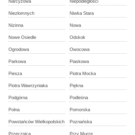
Narcyzowa
Niepodległości
Niezłomnych
Niwka Stara
Nizinna
Nowa
Nowe Osiedle
Odskok
Ogrodowa
Owocowa
Parkowa
Piaskowa
Piesza
Piotra Mocka
Piotra Wawrzyniaka
Piękna
Podgórna
Podleśna
Polna
Pomorska
Powstańców Wielkopolskich
Poznańska
Przecznica
Przy Murze