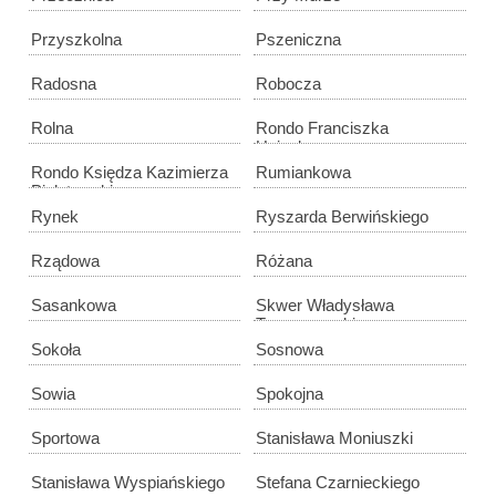
Przyszkolna
Pszeniczna
Radosna
Robocza
Rolna
Rondo Franciszka
Heigelmanna
Rondo Księdza Kazimierza
Rumiankowa
Pielatowskiego
Rynek
Ryszarda Berwińskiego
Rządowa
Różana
Sasankowa
Skwer Władysława
Tomaszewskiego
Sokoła
Sosnowa
Sowia
Spokojna
Sportowa
Stanisława Moniuszki
Stanisława Wyspiańskiego
Stefana Czarnieckiego