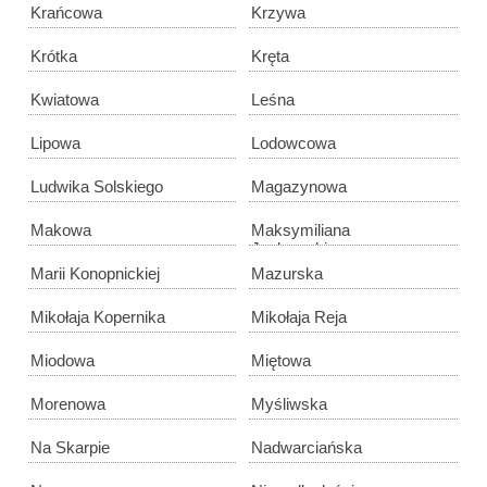
Krańcowa
Krzywa
Krótka
Kręta
Kwiatowa
Leśna
Lipowa
Lodowcowa
Ludwika Solskiego
Magazynowa
Makowa
Maksymiliana
Jackowskiego
Marii Konopnickiej
Mazurska
Mikołaja Kopernika
Mikołaja Reja
Miodowa
Miętowa
Morenowa
Myśliwska
Na Skarpie
Nadwarciańska