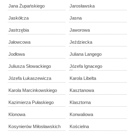
Jana Żupańskiego
Jarosławska
Jaskółcza
Jasna
Jastrzębia
Jaworowa
Jałowcowa
Jeździecka
Jodłowa
Juliana Langego
Juliusza Słowackiego
Józefa Ignacego
Kraszewskiego
Józefa Łukaszewicza
Karola Libelta
Karola Marcinkowskiego
Kasztanowa
Kazimierza Pułaskiego
Klasztorna
Klonowa
Konwaliowa
Kosynierów Miłosławskich
Kościelna