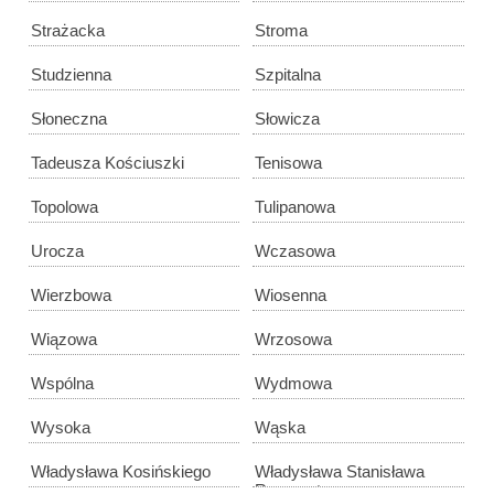
Strażacka
Stroma
Studzienna
Szpitalna
Słoneczna
Słowicza
Tadeusza Kościuszki
Tenisowa
Topolowa
Tulipanowa
Urocza
Wczasowa
Wierzbowa
Wiosenna
Wiązowa
Wrzosowa
Wspólna
Wydmowa
Wysoka
Wąska
Władysława Kosińskiego
Władysława Stanisława
Reymonta