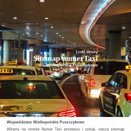
Linki strony
Sitemap numerTaxi
Wielkopolskie Puszczykowo
Województwo
Wielkopolskie
Puszczykowo
Witamy na stronie Numer Taxi przewozy i usługi, nasza sitemap