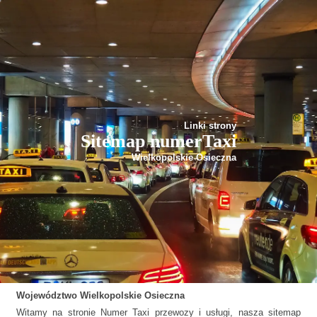
Linki strony
Sitemap numerTaxi
Wielkopolskie Osieczna
Województwo
Wielkopolskie
Osieczna
Witamy na stronie Numer Taxi przewozy i usługi, nasza sitemap