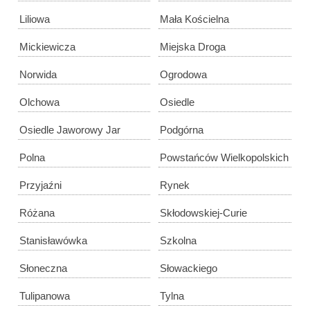
Liliowa
Mała Kościelna
Mickiewicza
Miejska Droga
Norwida
Ogrodowa
Olchowa
Osiedle
Osiedle Jaworowy Jar
Podgórna
Polna
Powstańców Wielkopolskich
Przyjaźni
Rynek
Różana
Skłodowskiej-Curie
Stanisławówka
Szkolna
Słoneczna
Słowackiego
Tulipanowa
Tylna