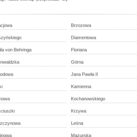
cjowa
Brzozowa
zyńskiego
Diamentowa
la von Behringa
Floriana
nwaldzka
Górna
godowa
Jana Pawła II
ki
Kamienna
nowa
Kochanowskiego
ciuszki
Krzywa
szczynowa
Leśna
inowa
Mazurska