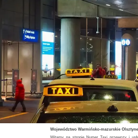
Województwo
Warmińsko-mazurskie
Olsztyn
Witamy na stronie Numer Taxi przewozy i usł