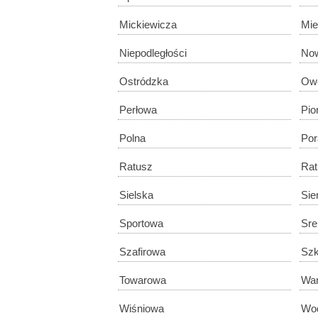
Mickiewicza
Mie
Niepodległości
Now
Ostródzka
Ow
Perłowa
Pio
Polna
Por
Ratusz
Ra
Sielska
Sie
Sportowa
Sre
Szafirowa
Szk
Towarowa
Wan
Wiśniowa
Wo