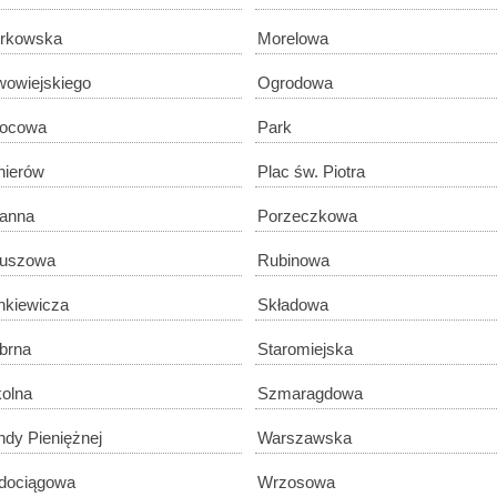
rkowska
Morelowa
owiejskiego
Ogrodowa
ocowa
Park
nierów
Plac św. Piotra
anna
Porzeczkowa
tuszowa
Rubinowa
nkiewicza
Składowa
brna
Staromiejska
olna
Szmaragdowa
dy Pieniężnej
Warszawska
dociągowa
Wrzosowa