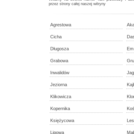
przez strony całej naszej witryny
Agrestowa
Aka
Cicha
Das
Długosza
Emi
Grabowa
Gru
Inwalidów
Ja
Jeziorna
Kaj
Klikowicza
Klo
Kopernika
Koś
Księżycowa
Le
Lipowa
Mal