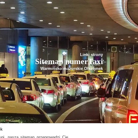
Linki strony
Sitemap numerTaxi
Warmińsko-mazurskie Olsztynek
ek
ugi, nasza sitemap przeprowadzi Cię