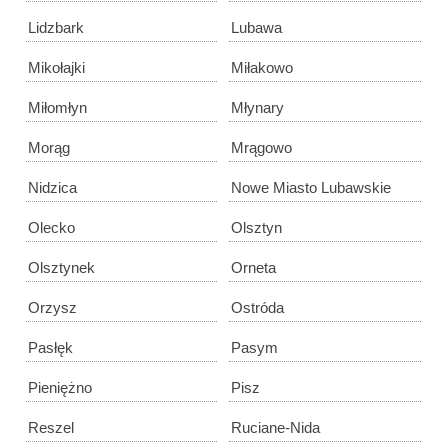
Lidzbark
Lubawa
Mikołajki
Miłakowo
Miłomłyn
Młynary
Morąg
Mrągowo
Nidzica
Nowe Miasto Lubawskie
Olecko
Olsztyn
Olsztynek
Orneta
Orzysz
Ostróda
Pasłęk
Pasym
Pieniężno
Pisz
Reszel
Ruciane-Nida