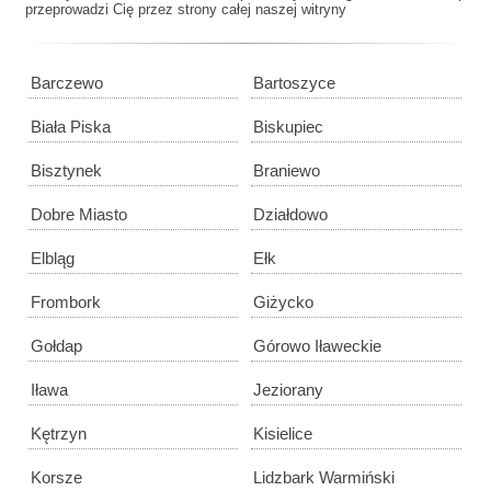
przeprowadzi Cię przez strony całej naszej witryny
Barczewo
Bartoszyce
Biała Piska
Biskupiec
Bisztynek
Braniewo
Dobre Miasto
Działdowo
Elbląg
Ełk
Frombork
Giżycko
Gołdap
Górowo Iławeckie
Iława
Jeziorany
Kętrzyn
Kisielice
Korsze
Lidzbark Warmiński