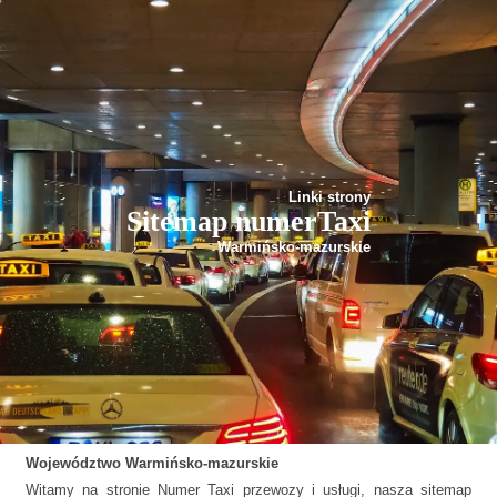
Linki strony
Sitemap numerTaxi
Warmińsko-mazurskie
Województwo
Warmińsko-mazurskie
Witamy na stronie Numer Taxi przewozy i usługi, nasza sitemap