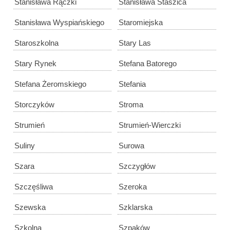
Stanisława Rączki
Stanisława Staszica
Stanisława Wyspiańskiego
Staromiejska
Staroszkolna
Stary Las
Stary Rynek
Stefana Batorego
Stefana Żeromskiego
Stefania
Storczyków
Stroma
Strumień
Strumień-Wierczki
Suliny
Surowa
Szara
Szczygłów
Szczęśliwa
Szeroka
Szewska
Szklarska
Szkolna
Szpaków