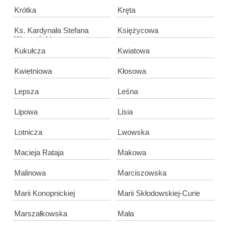
Krótka
Kręta
Ks. Kardynała Stefana
Księżycowa
Wyszyńskiego
Kukułcza
Kwiatowa
Kwietniowa
Kłosowa
Lepsza
Leśna
Lipowa
Lisia
Lotnicza
Lwowska
Macieja Rataja
Makowa
Malinowa
Marciszowska
Marii Konopnickiej
Marii Skłodowskiej-Curie
Marszałkowska
Mała