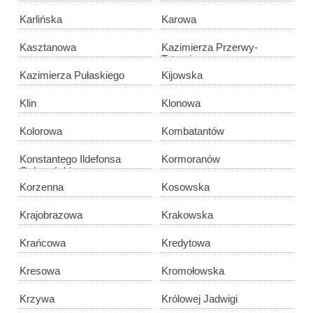
Karlińska
Karowa
Kasztanowa
Kazimierza Przerwy-
Tetmajera
Kazimierza Pułaskiego
Kijowska
Klin
Klonowa
Kolorowa
Kombatantów
Konstantego Ildefonsa
Kormoranów
Gałczyńskiego
Korzenna
Kosowska
Krajobrazowa
Krakowska
Krańcowa
Kredytowa
Kresowa
Kromołowska
Krzywa
Królowej Jadwigi