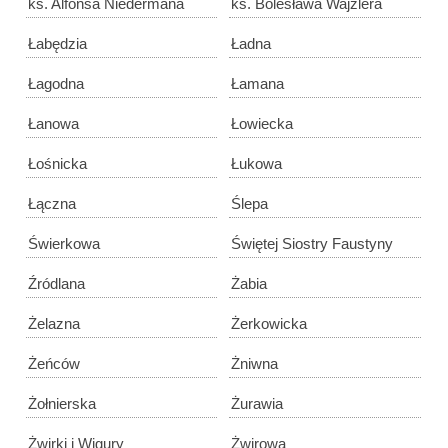
ks. Alfonsa Niedermana
ks. Bolesława Wajzlera
Łabędzia
Ładna
Łagodna
Łamana
Łanowa
Łowiecka
Łośnicka
Łukowa
Łączna
Ślepa
Świerkowa
Świętej Siostry Faustyny
Źródlana
Żabia
Żelazna
Żerkowicka
Żeńców
Żniwna
Żołnierska
Żurawia
Żwirki i Wigury
Żwirowa