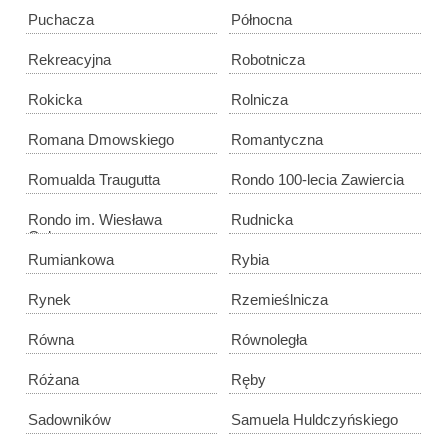
Puchacza
Północna
Rekreacyjna
Robotnicza
Rokicka
Rolnicza
Romana Dmowskiego
Romantyczna
Romualda Traugutta
Rondo 100-lecia Zawiercia
Rondo im. Wiesława
Rudnicka
Ochmana
Rumiankowa
Rybia
Rynek
Rzemieślnicza
Równa
Równoległa
Różana
Ręby
Sadowników
Samuela Huldczyńskiego