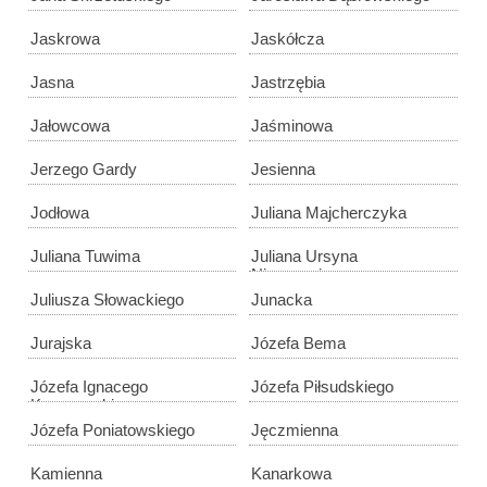
Jaskrowa
Jaskółcza
Jasna
Jastrzębia
Jałowcowa
Jaśminowa
Jerzego Gardy
Jesienna
Jodłowa
Juliana Majcherczyka
Juliana Tuwima
Juliana Ursyna
Niemcewicza
Juliusza Słowackiego
Junacka
Jurajska
Józefa Bema
Józefa Ignacego
Józefa Piłsudskiego
Kraszewskiego
Józefa Poniatowskiego
Jęczmienna
Kamienna
Kanarkowa