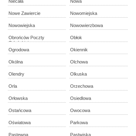
Niecała
Nowa
Nowe Zawiercie
Nowomiejska
Nowowiejska
Nowowierzbowa
Obrońców Poczty
Obłok
Gdańskiej
Ogrodowa
Okiennik
Okólna
Olchowa
Olendry
Olkuska
Orla
Orzechowa
Orłowska
Osiedlowa
Ostańcowa
Owocowa
Oświatowa
Parkowa
Pastewna
Pastwiska