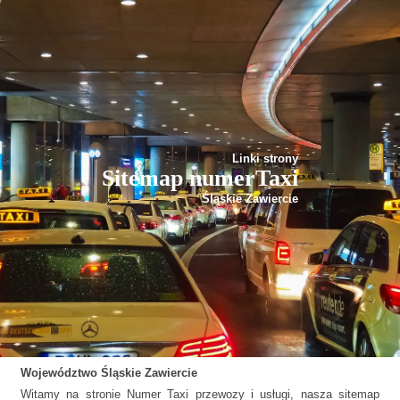
Linki strony
Sitemap numerTaxi
Śląskie Zawiercie
Województwo
Śląskie
Zawiercie
Witamy na stronie Numer Taxi przewozy i usługi, nasza sitemap