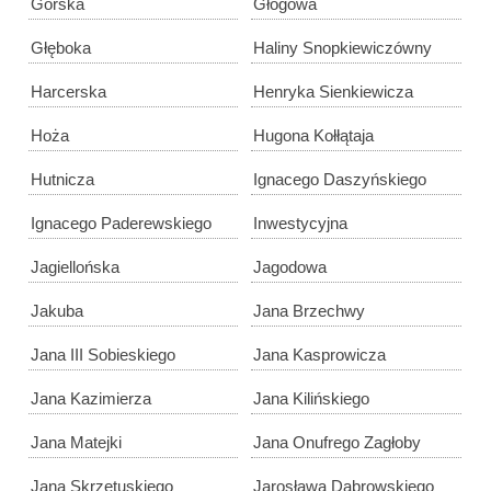
Górska
Głogowa
Głęboka
Haliny Snopkiewiczówny
Harcerska
Henryka Sienkiewicza
Hoża
Hugona Kołłątaja
Hutnicza
Ignacego Daszyńskiego
Ignacego Paderewskiego
Inwestycyjna
Jagiellońska
Jagodowa
Jakuba
Jana Brzechwy
Jana III Sobieskiego
Jana Kasprowicza
Jana Kazimierza
Jana Kilińskiego
Jana Matejki
Jana Onufrego Zagłoby
Jana Skrzetuskiego
Jarosława Dąbrowskiego