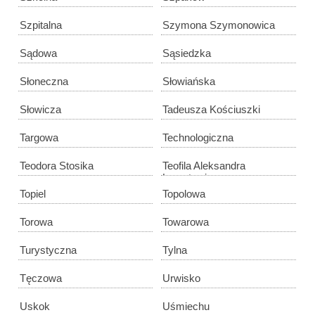
Szpitalna
Szymona Szymonowica
Sądowa
Sąsiedzka
Słoneczna
Słowiańska
Słowicza
Tadeusza Kościuszki
Targowa
Technologiczna
Teodora Stosika
Teofila Aleksandra
Lenartowicza
Topiel
Topolowa
Torowa
Towarowa
Turystyczna
Tylna
Tęczowa
Urwisko
Uskok
Uśmiechu