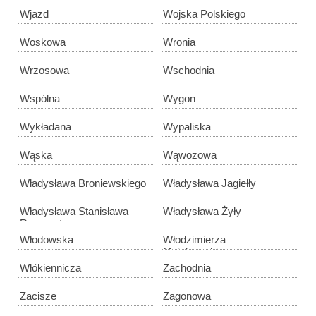
Wjazd
Wojska Polskiego
Woskowa
Wronia
Wrzosowa
Wschodnia
Wspólna
Wygon
Wykładana
Wypaliska
Wąska
Wąwozowa
Władysława Broniewskiego
Władysława Jagiełły
Władysława Stanisława
Władysława Żyły
Reymonta
Włodowska
Włodzimierza
Majakowskiego
Włókiennicza
Zachodnia
Zacisze
Zagonowa