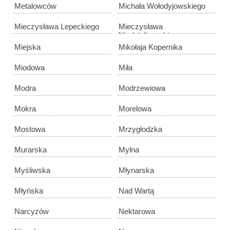
Metalowców
Michała Wołodyjowskiego
Mieczysława Lepeckiego
Mieczysława
Niedziałkowskiego
Miejska
Mikołaja Kopernika
Miodowa
Miła
Modra
Modrzewiowa
Mokra
Morelowa
Mostowa
Mrzygłodzka
Murarska
Mylna
Myśliwska
Młynarska
Młyńska
Nad Wartą
Narcyzów
Nektarowa