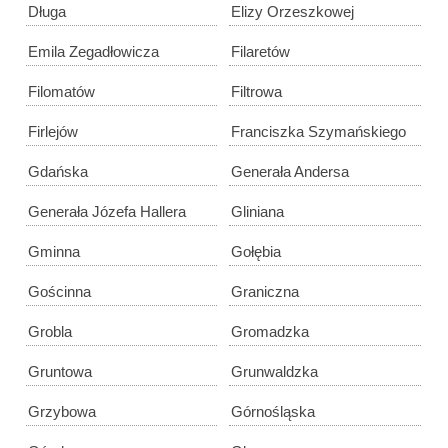
Długa
Elizy Orzeszkowej
Emila Zegadłowicza
Filaretów
Filomatów
Filtrowa
Firlejów
Franciszka Szymańskiego
Gdańska
Generała Andersa
Generała Józefa Hallera
Gliniana
Gminna
Gołębia
Gościnna
Graniczna
Grobla
Gromadzka
Gruntowa
Grunwaldzka
Grzybowa
Górnośląska