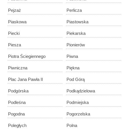
Pejzaż
Perlicza
Piaskowa
Piastowska
Piecki
Piekarska
Piesza
Pionierów
Piotra Ściegiennego
Piwna
Piwniczna
Piękna
Plac Jana Pawła II
Pod Górą
Podgórska
Podkądzielowa
Podleśna
Podmiejska
Pogodna
Pogorzelska
Poległych
Polna