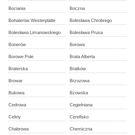
Bociania
Boczna
Bohaterów Westerplatte
Bolesława Chrobrego
Bolesława Limanowskiego
Bolesława Prusa
Bonerów
Borowa
Borowe Pole
Brata Alberta
Braterska
Bratków
Browar
Brzozowa
Bukowa
Bzowska
Cedrowa
Cegielniana
Celiny
Cerefisko
Chabrowa
Chemiczna