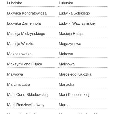
Lubelska
Lubuska
Ludwika Kondratowicza
Ludwika Solskiego
Ludwika Zamenhofa
Ludwiki Wawrzyńskiej
Macieja Mielżyńskiego
Macieja Rataja
Macieja Wilczka
Magazynowa
Makoszowska
Makowa
Maksymiliana Filipka
Malinowa
Malwowa
Marcelego Kruczka
Marcina Lutra
Mariacka
Marii Curie-Skłodowskiej
Marii Konopnickiej
Marii Rodziewiczówny
Marsa