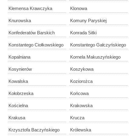
Klemensa Krawczyka
Klonowa
Knurowska
Komuny Paryskiej
Konfederatów Barskich
Konrada Sitki
Konstantego Ciołkowskiego
Konstantego Gałczyńskiego
Kopalniana
Kornela Makuszyńskiego
Kosynierów
Koszykowa
Kowalska
Koziorożca
Kołobrzeska
Końcowa
Kościelna
Krakowska
Krakusa
Krucza
Krzysztofa Baczyńskiego
Królewska