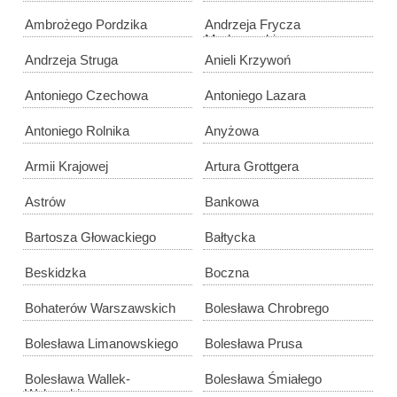
Ambrożego Pordzika
Andrzeja Frycza
Modrzewskiego
Andrzeja Struga
Anieli Krzywoń
Antoniego Czechowa
Antoniego Lazara
Antoniego Rolnika
Anyżowa
Armii Krajowej
Artura Grottgera
Astrów
Bankowa
Bartosza Głowackiego
Bałtycka
Beskidzka
Boczna
Bohaterów Warszawskich
Bolesława Chrobrego
Bolesława Limanowskiego
Bolesława Prusa
Bolesława Wallek-
Bolesława Śmiałego
Walewskiego