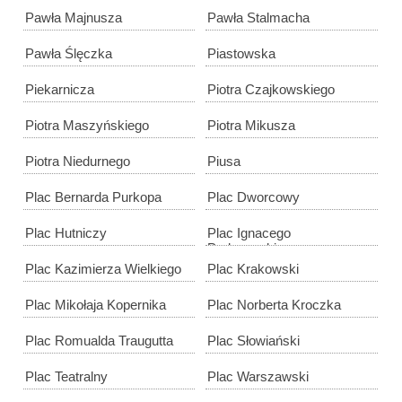
Pawła Majnusza
Pawła Stalmacha
Pawła Ślęczka
Piastowska
Piekarnicza
Piotra Czajkowskiego
Piotra Maszyńskiego
Piotra Mikusza
Piotra Niedurnego
Piusa
Plac Bernarda Purkopa
Plac Dworcowy
Plac Hutniczy
Plac Ignacego
Paderewskiego
Plac Kazimierza Wielkiego
Plac Krakowski
Plac Mikołaja Kopernika
Plac Norberta Kroczka
Plac Romualda Traugutta
Plac Słowiański
Plac Teatralny
Plac Warszawski