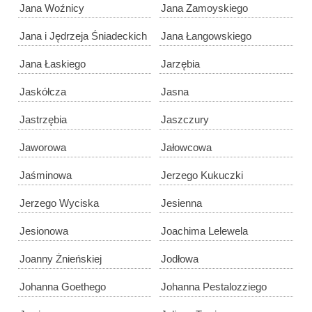
Jana Woźnicy
Jana Zamoyskiego
Jana i Jędrzeja Śniadeckich
Jana Łangowskiego
Jana Łaskiego
Jarzębia
Jaskółcza
Jasna
Jastrzębia
Jaszczury
Jaworowa
Jałowcowa
Jaśminowa
Jerzego Kukuczki
Jerzego Wyciska
Jesienna
Jesionowa
Joachima Lelewela
Joanny Żnieńskiej
Jodłowa
Johanna Goethego
Johanna Pestalozziego