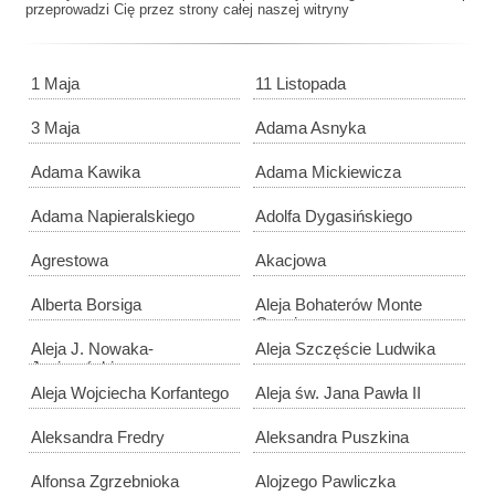
przeprowadzi Cię przez strony całej naszej witryny
1 Maja
11 Listopada
3 Maja
Adama Asnyka
Adama Kawika
Adama Mickiewicza
Adama Napieralskiego
Adolfa Dygasińskiego
Agrestowa
Akacjowa
Alberta Borsiga
Aleja Bohaterów Monte
Cassino
Aleja J. Nowaka-
Aleja Szczęście Ludwika
Jeziorańskiego
Aleja Wojciecha Korfantego
Aleja św. Jana Pawła II
Aleksandra Fredry
Aleksandra Puszkina
Alfonsa Zgrzebnioka
Alojzego Pawliczka