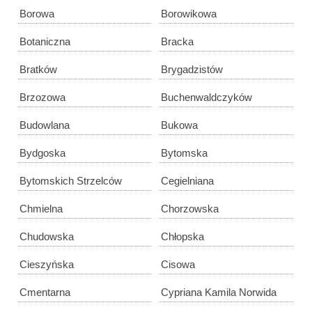
Borowa
Borowikowa
Botaniczna
Bracka
Bratków
Brygadzistów
Brzozowa
Buchenwaldczyków
Budowlana
Bukowa
Bydgoska
Bytomska
Bytomskich Strzelców
Cegielniana
Chmielna
Chorzowska
Chudowska
Chłopska
Cieszyńska
Cisowa
Cmentarna
Cypriana Kamila Norwida