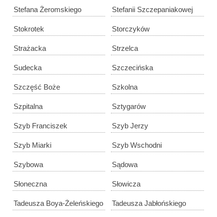
Stefana Żeromskiego
Stefanii Szczepaniakowej
Stokrotek
Storczyków
Strażacka
Strzelca
Sudecka
Szczecińska
Szczęść Boże
Szkolna
Szpitalna
Sztygarów
Szyb Franciszek
Szyb Jerzy
Szyb Miarki
Szyb Wschodni
Szybowa
Sądowa
Słoneczna
Słowicza
Tadeusza Boya-Żeleńskiego
Tadeusza Jabłońskiego