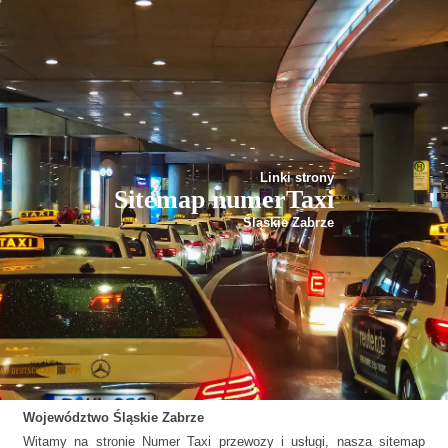
Linki strony
Sitemap numerTaxi
Śląskie Zabrze
Województwo
Śląskie
Zabrze
Witamy na stronie Numer Taxi przewozy i usługi, nasza sitemap