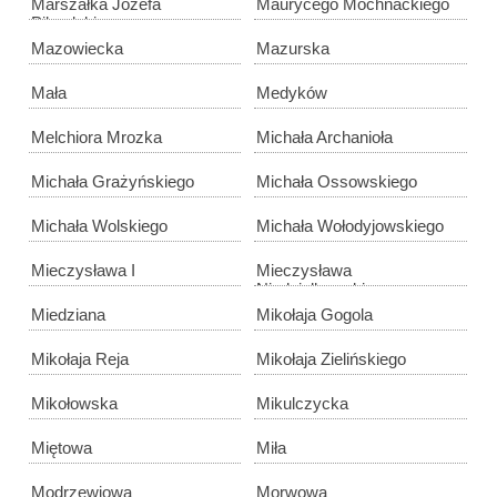
Marszałka Józefa
Maurycego Mochnackiego
Piłsudskiego
Mazowiecka
Mazurska
Mała
Medyków
Melchiora Mrozka
Michała Archanioła
Michała Grażyńskiego
Michała Ossowskiego
Michała Wolskiego
Michała Wołodyjowskiego
Mieczysława I
Mieczysława
Niedziałkowskiego
Miedziana
Mikołaja Gogola
Mikołaja Reja
Mikołaja Zielińskiego
Mikołowska
Mikulczycka
Miętowa
Miła
Modrzewiowa
Morwowa