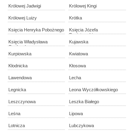
Królowej Jadwigi
Królowej Kingi
Królowej Luizy
Krótka
Księcia Henryka Pobożnego
Księcia Józefa
Poniatowskiego
Księcia Władysława
Kujawska
Opolczyka
Kurpiowska
Kwiatowa
Kłodnicka
Kłosowa
Lawendowa
Lecha
Legnicka
Leona Wyczółkowskiego
Leszczynowa
Leszka Białego
Leśna
Lipowa
Lotnicza
Lubczykowa