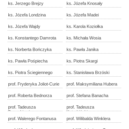
ks. Jerzego Brejzy
ks. Józefa Knosały
ks. Józefa Londzina
ks. Józefa Madei
ks. Józefa Wajdy
ks. Karola Koziołka
ks. Konstantego Damrota
ks. Michała Wosia
ks. Norberta Bończyka
ks. Pawła Janika
ks. Pawła Pośpiecha
ks. Piotra Skargi
ks. Piotra Ściegiennego
ks. Stanisława Brzóski
prof. Fryderyka Joliot-Curie
prof. Maksymiliana Hubera
prof. Roberta Bednorza
prof. Stefana Banacha
prof. Tadeusza
prof. Tadeusza
Banachiewicza
Kotarbińskiego
prof. Walerego Fontanusa
prof. Wilibalda Winklera