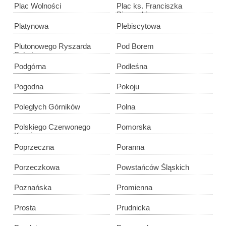
Plac Wolności
Plac ks. Franciszka
Pieruszki
Platynowa
Plebiscytowa
Plutonowego Ryszarda
Pod Borem
Szkubacza
Podgórna
Podleśna
Pogodna
Pokoju
Poległych Górników
Polna
Polskiego Czerwonego
Pomorska
Krzyża
Poprzeczna
Poranna
Porzeczkowa
Powstańców Śląskich
Poznańska
Promienna
Prosta
Prudnicka