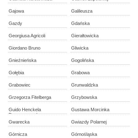
Gajowa
Galileusza
Gazdy
Gdańska
Georgiusa Agricoli
Gierałtowicka
Giordano Bruno
Gliwicka
Gnieźnieńska
Gogolińska
Gołębia
Grabowa
Grabowiec
Grunwaldzka
Grzegorza Fitelberga
Grzybowska
Guido Henckela
Gustawa Morcinka
Donnersmarcka
Gwarecka
Gwiazdy Polarnej
Górnicza
Górnośląska