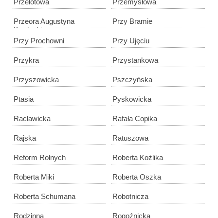
Przelotowa
Przemysłowa
Przeora Augustyna
Przy Bramie
Kordeckiego
Przy Prochowni
Przy Ujęciu
Przykra
Przystankowa
Przyszowicka
Pszczyńska
Ptasia
Pyskowicka
Racławicka
Rafała Copika
Rajska
Ratuszowa
Reform Rolnych
Roberta Koźlika
Roberta Miki
Roberta Oszka
Roberta Schumana
Robotnicza
Rodzinna
Rogoźnicka