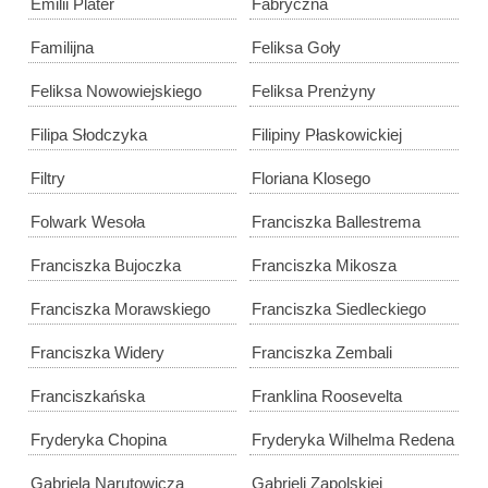
Emilii Plater
Fabryczna
Familijna
Feliksa Goły
Feliksa Nowowiejskiego
Feliksa Prenżyny
Filipa Słodczyka
Filipiny Płaskowickiej
Filtry
Floriana Klosego
Folwark Wesoła
Franciszka Ballestrema
Franciszka Bujoczka
Franciszka Mikosza
Franciszka Morawskiego
Franciszka Siedleckiego
Franciszka Widery
Franciszka Zembali
Franciszkańska
Franklina Roosevelta
Fryderyka Chopina
Fryderyka Wilhelma Redena
Gabriela Narutowicza
Gabrieli Zapolskiej