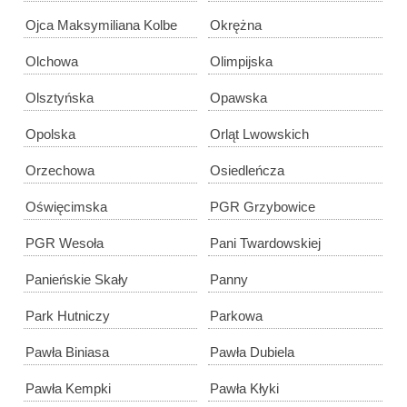
Ojca Maksymiliana Kolbe
Okrężna
Olchowa
Olimpijska
Olsztyńska
Opawska
Opolska
Orląt Lwowskich
Orzechowa
Osiedleńcza
Oświęcimska
PGR Grzybowice
PGR Wesoła
Pani Twardowskiej
Panieńskie Skały
Panny
Park Hutniczy
Parkowa
Pawła Biniasa
Pawła Dubiela
Pawła Kempki
Pawła Kłyki