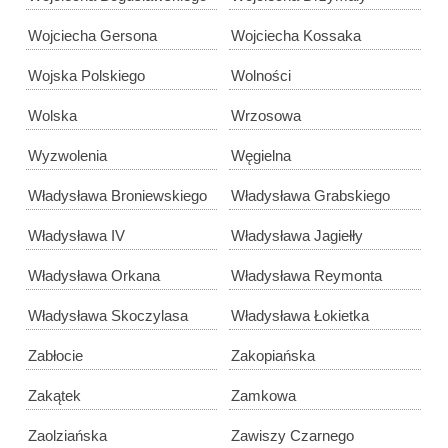
Wojciecha Gersona
Wojciecha Kossaka
Wojska Polskiego
Wolności
Wolska
Wrzosowa
Wyzwolenia
Węgielna
Władysława Broniewskiego
Władysława Grabskiego
Władysława IV
Władysława Jagiełły
Władysława Orkana
Władysława Reymonta
Władysława Skoczylasa
Władysława Łokietka
Zabłocie
Zakopiańska
Zakątek
Zamkowa
Zaolziańska
Zawiszy Czarnego