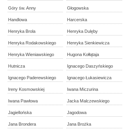
Góry św. Anny
Głogowska
Handlowa
Harcerska
Henryka Brola
Henryka Dulęby
Henryka Rodakowskiego
Henryka Sienkiewicza
Henryka Wieniawskiego
Hugona Kołłątaja
Hutnicza
Ignacego Daszyńskiego
Ignacego Paderewskiego
Ignacego Łukasiewicza
Ireny Kosmowskiej
Iwana Miczurina
Iwana Pawłowa
Jacka Malczewskiego
Jagiellońska
Jagodowa
Jana Brondera
Jana Brożka