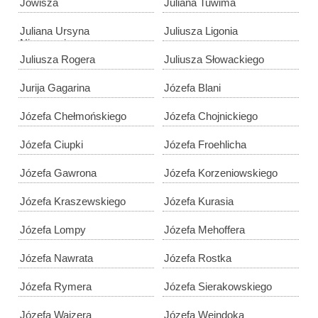
Jowisza
Juliana Tuwima
Juliana Ursyna
Juliusza Ligonia
Niemcewicza
Juliusza Rogera
Juliusza Słowackiego
Jurija Gagarina
Józefa Blani
Józefa Chełmońskiego
Józefa Chojnickiego
Józefa Ciupki
Józefa Froehlicha
Józefa Gawrona
Józefa Korzeniowskiego
Józefa Kraszewskiego
Józefa Kurasia
Józefa Lompy
Józefa Mehoffera
Józefa Nawrata
Józefa Rostka
Józefa Rymera
Józefa Sierakowskiego
Józefa Wajzera
Józefa Weindoka