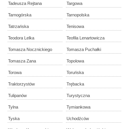
Tadeusza Rejtana
Targowa
Tarnogórska
Tarnopolska
Tatrzańska
Tenisowa
Teodora Lelka
Teofila Lenartowicza
Tomasza Nocznickiego
Tomasza Puchałki
Tomasza Zana
Topolowa
Torowa
Toruńska
Traktorzystów
Trębacka
Tulipanów
Turystyczna
Tylna
Tymiankowa
Tyska
Uchodźców