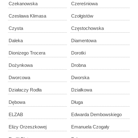
Czekanowska
Czereśniowa
Czesława Klimasa
Czołgistów
Czysta
Częstochowska
Daleka
Diamentowa
Dionizego Trocera
Dorotki
Dożynkowa
Drobna
Dworcowa
Dworska
Działaczy Rodła
Działkowa
Dębowa
Długa
ELZAB
Edwarda Dembowskiego
Elizy Orzeszkowej
Emanuela Czogały