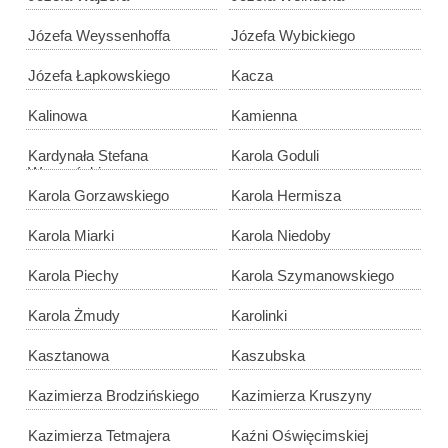
Józefa Weyssenhoffa
Józefa Wybickiego
Józefa Łapkowskiego
Kacza
Kalinowa
Kamienna
Kardynała Stefana
Karola Goduli
Wyszyńskiego
Karola Gorzawskiego
Karola Hermisza
Karola Miarki
Karola Niedoby
Karola Piechy
Karola Szymanowskiego
Karola Żmudy
Karolinki
Kasztanowa
Kaszubska
Kazimierza Brodzińskiego
Kazimierza Kruszyny
Kazimierza Tetmajera
Kaźni Oświęcimskiej