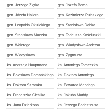
gen. Jerzego Ziętka
gen. Józefa Bema
gen. Józefa Hallera
gen. Kazimierza Pułaskiego
gen. Leopolda Okulickiego
gen. Stanisława Dąbka
gen. Stanisława Maczka
gen. Tadeusza Kościuszki
gen. Walerego
gen. Władysława Andersa
Wróblewskiego
gen. Władysława
gen. Zygmunta
Sikorskiego
Padlewskiego
ks. Andrzeja Hauptmana
ks. Antoniego Tomeczka
ks. Bolesława Domańskiego
ks. Doktora Antoniego
Korczoka
ks. Doktora Szramka
ks. Edwarda Mendego
ks. Franciszka Cieślika
ks. Jakuba Mańdy
ks. Jana Dzierżona
ks. Jerzego Badestinusa