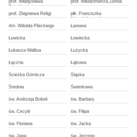
prof. Władysława
prof. Włodzimierza Zonna
Tatarkiewicza
prof. Zbigniewa Religi
płk. Franciszka
Niepokólczyckiego
rtm. Witolda Pileckiego
Łanowa
Łowicka
Łowiecka
Łukasza Wallisa
Łużycka
Łączna
Łąkowa
Ścieżka Górnicza
Śląska
Średnia
Świerkowa
św. Andrzeja Boboli
św. Barbary
św. Cecylii
św. Filipa
św. Floriana
św. Jacka
św. Jana
św. Jerzego