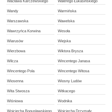
Wacława Karczewskiego
Walerego Łukasińskiego
Wandy
Warmińska
Warszawska
Wawelska
Wawrzyńca Korwina
Wesoła
Wiarusów
Wiejska
Wierzbowa
Wiktora Brysza
Wilcza
Wincentego Janasa
Wincentego Pola
Wincentego Witosa
Wiosenna
Wiosny Ludów
Wita Stwosza
Witkacego
Wiśniowa
Wodnika
Wojciecha Bogusławskiego
Wojciecha Drzymały