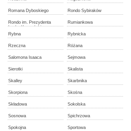
Romana Dyboskiego
Rondo Sybiraków
Rondo im. Prezydenta
Rumiankowa
Lecha Kaczyńskiego
Rybna
Rybnicka
Rzeczna
Różana
Salomona Isaaca
Sejmowa
Sierotki
Skalista
Skalley
Skarbnika
Skorpiona
Skośna
Składowa
Sokolska
Sosnowa
Spichrzowa
Spokojna
Sportowa