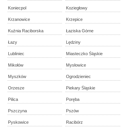
Koniecpol
Koziegłowy
Krzanowice
Krzepice
Kuźnia Raciborska
Łaziska Górne
Łazy
Lędziny
Lubliniec
Miasteczko Śląskie
Mikołów
Mysłowice
Myszków
Ogrodzieniec
Orzesze
Piekary Śląskie
Pilica
Poręba
Pszczyna
Pszów
Pyskowice
Racibórz