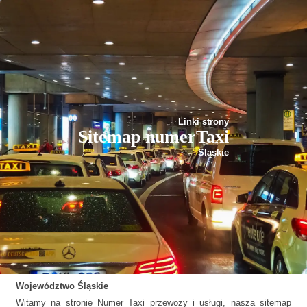
Linki strony
Sitemap numerTaxi
Śląskie
Województwo
Śląskie
Witamy na stronie Numer Taxi przewozy i usługi, nasza sitemap