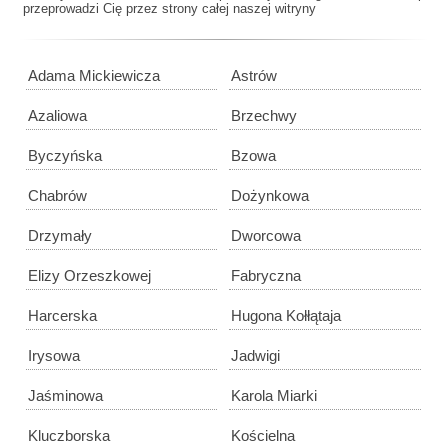
przeprowadzi Cię przez strony całej naszej witryny
Adama Mickiewicza
Astrów
Azaliowa
Brzechwy
Byczyńska
Bzowa
Chabrów
Dożynkowa
Drzymały
Dworcowa
Elizy Orzeszkowej
Fabryczna
Harcerska
Hugona Kołłątaja
Irysowa
Jadwigi
Jaśminowa
Karola Miarki
Kluczborska
Kościelna