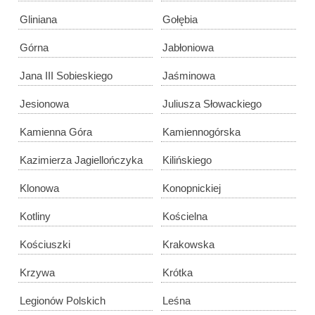
Gliniana
Gołębia
Górna
Jabłoniowa
Jana III Sobieskiego
Jaśminowa
Jesionowa
Juliusza Słowackiego
Kamienna Góra
Kamiennogórska
Kazimierza Jagiellończyka
Kilińskiego
Klonowa
Konopnickiej
Kotliny
Kościelna
Kościuszki
Krakowska
Krzywa
Krótka
Legionów Polskich
Leśna