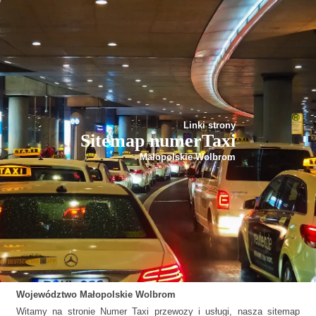
Linki strony
Sitemap numerTaxi
Małopolskie Wolbrom
Województwo
Małopolskie
Wolbrom
Witamy na stronie Numer Taxi przewozy i usługi, nasza sitemap