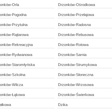
onków-Orla
Drzonków-Ośrodkowa
zonków-Pogodna
Drzonków-Przełajowa
onków-Przytulna
Drzonków-Radosna
onków-Rajtarowa
Drzonków-Rebusowa
onków-Rekreacyjna
Drzonków-Rotowa
zonków-Rydwanowa
Drzonków-Sarnia
onków-Staromłyńska
Drzonków-Strumykowa
onków-Szkolna
Drzonków-Słoneczna
onków-Wilcza
Drzonków-Wrzosowa
zonków-Łąkowa
Drzonków-Świerkowa
ałkowa
Dzika