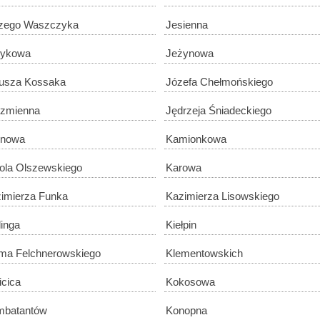
zego Waszczyka
Jesienna
żykowa
Jeżynowa
iusza Kossaka
Józefa Chełmońskiego
zmienna
Jędrzeja Śniadeckiego
inowa
Kamionkowa
ola Olszewskiego
Karowa
imierza Funka
Kazimierza Lisowskiego
linga
Kiełpin
ma Felchnerowskiego
Klementowskich
cica
Kokosowa
mbatantów
Konopna