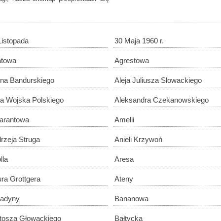
Listopada
30 Maja 1960 r.
atowa
Agrestowa
ina Bandurskiego
Aleja Juliusza Słowackiego
ja Wojska Polskiego
Aleksandra Czekanowskiego
arantowa
Amelii
rzeja Struga
Anieli Krzywoń
lla
Aresa
ura Grottgera
Ateny
ladyny
Bananowa
tosza Głowackiego
Bałtycka