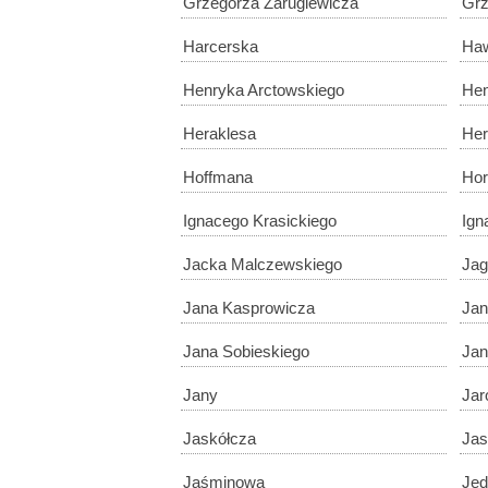
Grzegorza Zarugiewicza
Gr
Harcerska
Haw
Henryka Arctowskiego
Hen
Heraklesa
He
Hoffmana
Hor
Ignacego Krasickiego
Ign
Jacka Malczewskiego
Ja
Jana Kasprowicza
Jan
Jana Sobieskiego
Jan
Jany
Jar
Jaskółcza
Jas
Jaśminowa
Jed