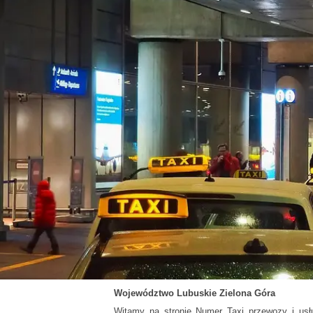
Województwo
Lubuskie
Zielona Góra
Witamy na stronie Numer Taxi przewozy i usł