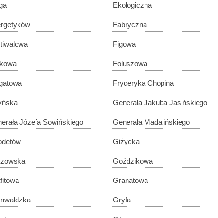
ga
Ekologiczna
rgetyków
Fabryczna
tiwalowa
Figowa
łkowa
Foluszowa
gatowa
Fryderyka Chopina
yńska
Generała Jakuba Jasińskiego
erała Józefa Sowińskiego
Generała Madalińskiego
odetów
Giżycka
rzowska
Goździkowa
fitowa
Granatowa
nwaldzka
Gryfa