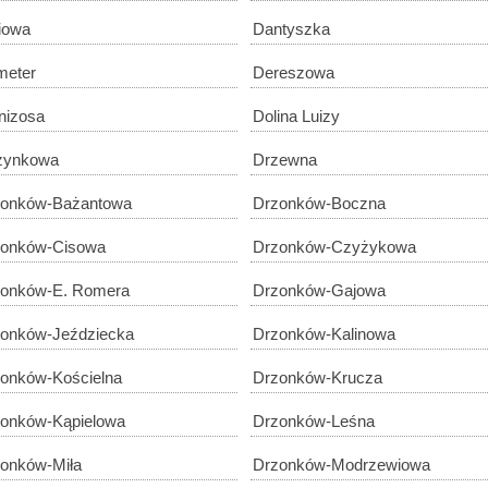
iowa
Dantyszka
meter
Dereszowa
nizosa
Dolina Luizy
żynkowa
Drzewna
zonków-Bażantowa
Drzonków-Boczna
zonków-Cisowa
Drzonków-Czyżykowa
onków-E. Romera
Drzonków-Gajowa
onków-Jeździecka
Drzonków-Kalinowa
onków-Kościelna
Drzonków-Krucza
onków-Kąpielowa
Drzonków-Leśna
onków-Miła
Drzonków-Modrzewiowa