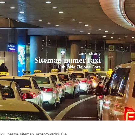
Linki strony
Sitemap numerTaxi
Lubuskie Zielona Góra
ugi, nasza sitemap przeprowadzi Cię