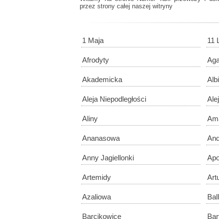
przez strony całej naszej witryny
1 Maja
11 
Afrodyty
Ag
Akademicka
Alb
Aleja Niepodległości
Ale
Aliny
Am
Ananasowa
And
Anny Jagiellonki
Apo
Artemidy
Art
Azaliowa
Bal
Barcikowice
Bar