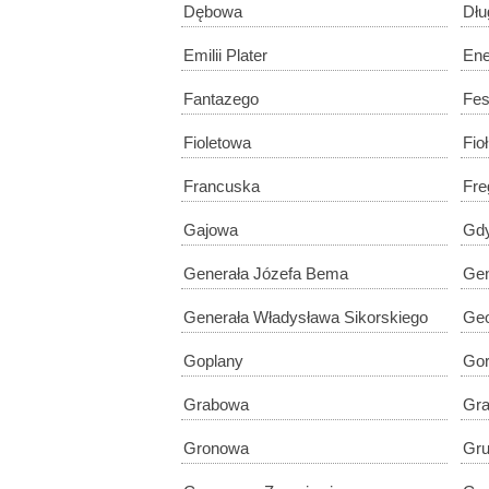
Dębowa
Dłu
Emilii Plater
Ene
Fantazego
Fes
Fioletowa
Fio
Francuska
Fre
Gajowa
Gd
Generała Józefa Bema
Gen
Generała Władysława Sikorskiego
Ge
Goplany
Go
Grabowa
Gra
Gronowa
Gru