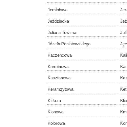
Jemiołowa
Jer
Jeździecka
Je
Juliana Tuwima
Jul
Józefa Poniatowskiego
Jęc
Kaczeńcowa
Kal
Karminowa
Kar
Kasztanowa
Kaz
Keramzytowa
Ket
Kirkora
Kle
Klonowa
Kmi
Kolorowa
Ko