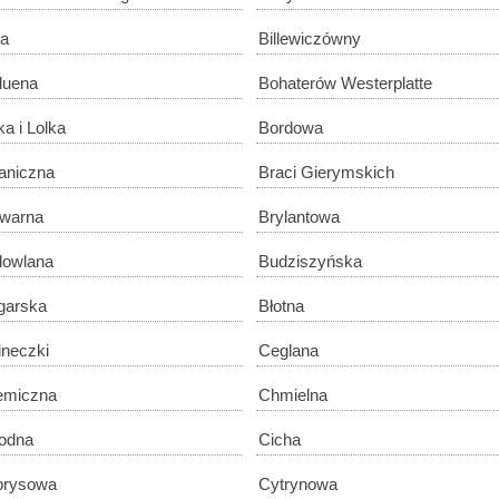
ła
Billewiczówny
duena
Bohaterów Westerplatte
ka i Lolka
Bordowa
aniczna
Braci Gierymskich
warna
Brylantowa
owlana
Budziszyńska
garska
Błotna
ineczki
Ceglana
emiczna
Chmielna
odna
Cicha
prysowa
Cytrynowa