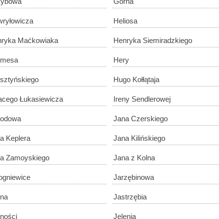
zybowa
Górna
ryłowicza
Heliosa
ryka Maćkowiaka
Henryka Siemiradzkiego
rmesa
Hery
sztyńskiego
Hugo Kołłątaja
acego Łukasiewicza
Ireny Sendlerowej
godowa
Jana Czerskiego
a Keplera
Jana Kilińskiego
a Zamoyskiego
Jana z Kolna
ogniewice
Jarzębinowa
na
Jastrzębia
ności
Jelenia