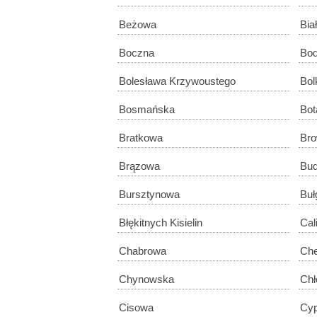
Beżowa
Bia
Boczna
Bo
Bolesława Krzywoustego
Bol
Bosmańska
Bot
Bratkowa
Bro
Brązowa
Bud
Bursztynowa
Buł
Błękitnych Kisielin
Cal
Chabrowa
Ch
Chynowska
Chł
Cisowa
Cy