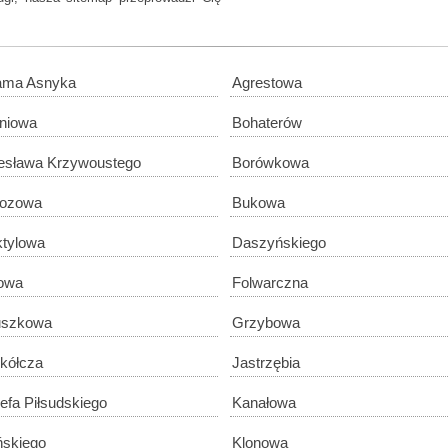
ama Asnyka
Agrestowa
niowa
Bohaterów
esława Krzywoustego
Borówkowa
zozowa
Bukowa
tylowa
Daszyńskiego
owa
Folwarczna
uszkowa
Grzybowa
kółcza
Jastrzębia
efa Piłsudskiego
Kanałowa
ińskiego
Klonowa