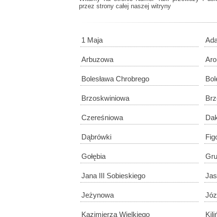
przez strony całej naszej witryny
1 Maja
Ad
Arbuzowa
Aro
Bolesława Chrobrego
Bol
Brzoskwiniowa
Br
Czereśniowa
Dak
Dąbrówki
Fig
Gołębia
Gr
Jana III Sobieskiego
Jas
Jeżynowa
Józ
Kazimierza Wielkiego
Kil