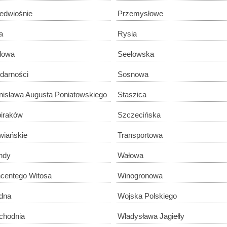
edwiośnie
Przemysłowe
a
Rysia
dowa
Seelowska
idarności
Sosnowa
nisława Augusta Poniatowskiego
Staszica
iraków
Szczecińska
wiańskie
Transportowa
ndy
Wałowa
centego Witosa
Winogronowa
dna
Wojska Polskiego
chodnia
Władysława Jagiełły