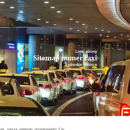
Linki strony
Sitemap numerTaxi
Lubuskie Słubice
ugi, nasza sitemap przeprowadzi Cię