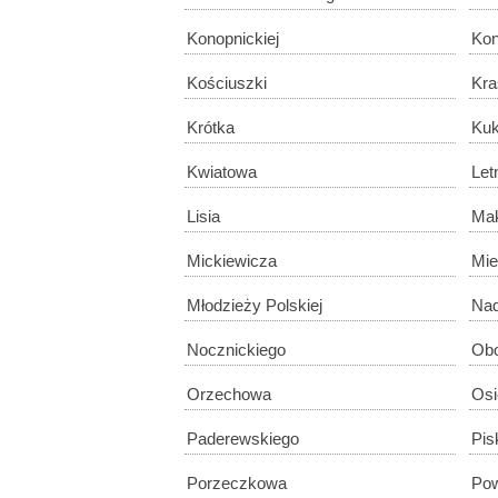
Konopnickiej
Kon
Kościuszki
Kra
Krótka
Kuk
Kwiatowa
Let
Lisia
Ma
Mickiewicza
Mie
Młodzieży Polskiej
Nad
Nocznickiego
Ob
Orzechowa
Osi
Paderewskiego
Pis
Porzeczkowa
Pow