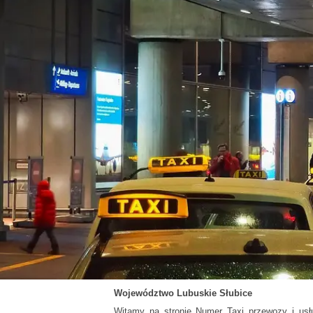
Województwo
Lubuskie
Słubice
Witamy na stronie Numer Taxi przewozy i usł