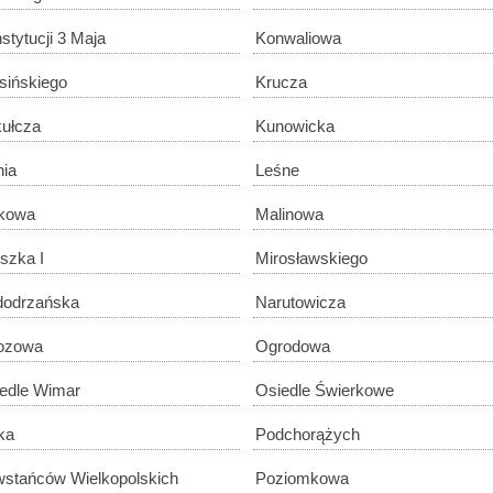
stytucji 3 Maja
Konwaliowa
sińskiego
Krucza
ułcza
Kunowicka
nia
Leśne
kowa
Malinowa
szka I
Mirosławskiego
odrzańska
Narutowicza
ozowa
Ogrodowa
edle Wimar
Osiedle Świerkowe
ka
Podchorążych
stańców Wielkopolskich
Poziomkowa