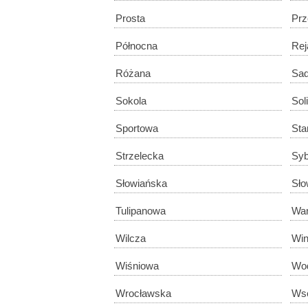
Prosta
Prz
Północna
Rej
Różana
Sa
Sokola
Sol
Sportowa
Sta
Strzelecka
Syb
Słowiańska
Sło
Tulipanowa
Wa
Wilcza
Win
Wiśniowa
Wo
Wrocławska
Ws