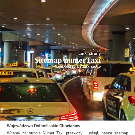
Linki strony
Sitemap numerTaxi
Dolnośląskie Chocianów
Województwo
Dolnośląskie
Chocianów
Witamy na stronie Numer Taxi przewozy i usługi, nasza sitemap