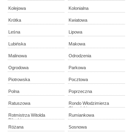
Kolejowa
Kolonialna
Krótka
Kwiatowa
Leśna
Lipowa
Lubińska
Makowa
Malinowa
Odrodzenia
Ogrodowa
Parkowa
Piotrowska
Pocztowa
Polna
Poprzeczna
Ratuszowa
Rondo Włodzimierza
Chomickiego
Rotmistrza Witolda
Rumiankowa
Pileckiego
Różana
Sosnowa