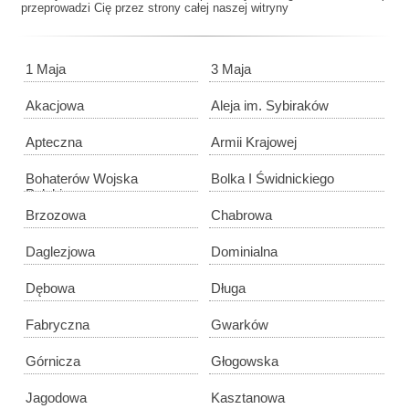
przeprowadzi Cię przez strony całej naszej witryny
1 Maja
3 Maja
Akacjowa
Aleja im. Sybiraków
Apteczna
Armii Krajowej
Bohaterów Wojska
Bolka I Świdnickiego
Polskiego
Brzozowa
Chabrowa
Daglezjowa
Dominialna
Dębowa
Długa
Fabryczna
Gwarków
Górnicza
Głogowska
Jagodowa
Kasztanowa